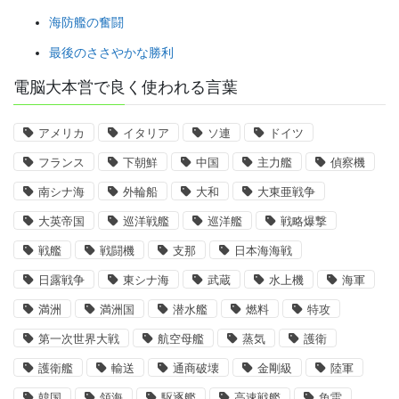
海防艦の奮闘
最後のささやかな勝利
電脳大本営で良く使われる言葉
アメリカ
イタリア
ソ連
ドイツ
フランス
下朝鮮
中国
主力艦
偵察機
南シナ海
外輪船
大和
大東亜戦争
大英帝国
巡洋戦艦
巡洋艦
戦略爆撃
戦艦
戦闘機
支那
日本海海戦
日露戦争
東シナ海
武蔵
水上機
海軍
満洲
満洲国
潜水艦
燃料
特攻
第一次世界大戦
航空母艦
蒸気
護衛
護衛艦
輸送
通商破壊
金剛級
陸軍
韓国
領海
駆逐艦
高速戦艦
魚雷