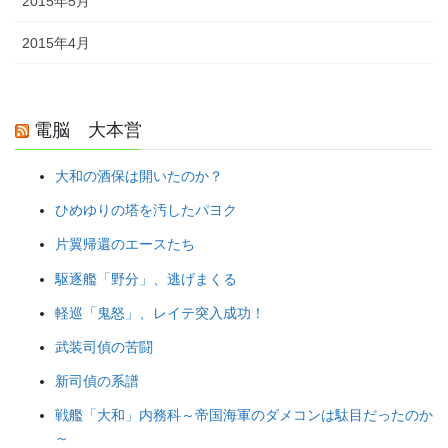
2015年5月
2015年4月
電脳 大本営
大和の酒保は開いたのか？
ひめゆりの塔を汚したパヨク
片翼帰還のエースたち
駆逐艦「野分」、逃げまくる
軽巡「鬼怒」、レイテ突入成功！
武装司偵の苦闘
新司偵の系譜
戦艦「大和」内務科～帝国海軍のダメコンは駄目だったのか
～