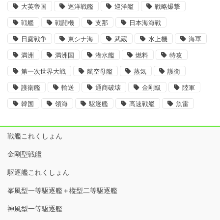
大英帝国
巡洋戦艦
巡洋艦
戦略爆撃
戦艦
戦闘機
支那
日本海海戦
日露戦争
東シナ海
武蔵
水上機
海軍
満洲
満洲国
潜水艦
燃料
特攻
第一次世界大戦
航空母艦
蒸気
護衛
護衛艦
輸送
通商破壊
金剛級
陸軍
韓国
領海
駆逐艦
高速戦艦
魚雷
戦艦これくしょん
金剛型戦艦
駆逐艦これくしょん
峯風型一等駆逐艦＋樅型二等駆逐艦
神風型一等駆逐艦