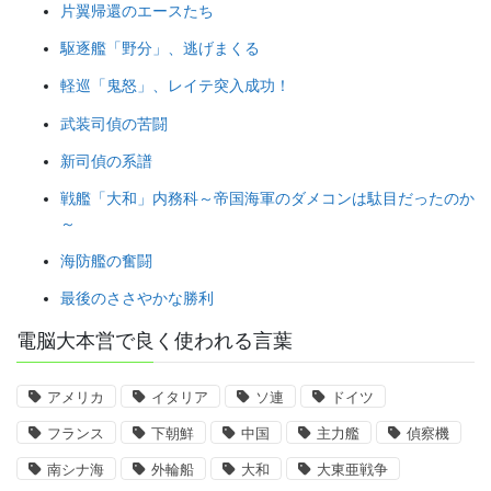
片翼帰還のエースたち
駆逐艦「野分」、逃げまくる
軽巡「鬼怒」、レイテ突入成功！
武装司偵の苦闘
新司偵の系譜
戦艦「大和」内務科～帝国海軍のダメコンは駄目だったのか
～
海防艦の奮闘
最後のささやかな勝利
電脳大本営で良く使われる言葉
アメリカ
イタリア
ソ連
ドイツ
フランス
下朝鮮
中国
主力艦
偵察機
南シナ海
外輪船
大和
大東亜戦争