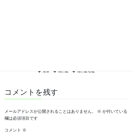
2022-05-12
華の二水戦～旗艦の務め～
2022-03-10
アメリカ
、
同盟諸邦の軍備紹介
カテゴリー
カタリナ
二式大艇
水上戦闘機
水上機
タグ
海軍
飛行艇
飛行艇母艦
コメントを残す
メールアドレスが公開されることはありません。
※
が付いている
欄は必須項目です
コメント
※