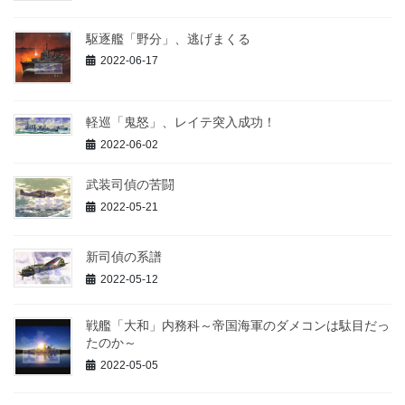
駆逐艦「野分」、逃げまくる
2022-06-17
軽巡「鬼怒」、レイテ突入成功！
2022-06-02
武装司偵の苦闘
2022-05-21
新司偵の系譜
2022-05-12
戦艦「大和」内務科～帝国海軍のダメコンは駄目だっ
たのか～
2022-05-05