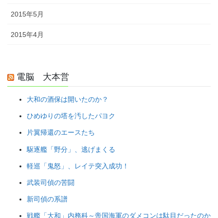
2015年5月
2015年4月
電脳 大本営
大和の酒保は開いたのか？
ひめゆりの塔を汚したパヨク
片翼帰還のエースたち
駆逐艦「野分」、逃げまくる
軽巡「鬼怒」、レイテ突入成功！
武装司偵の苦闘
新司偵の系譜
戦艦「大和」内務科～帝国海軍のダメコンは駄目だったのか