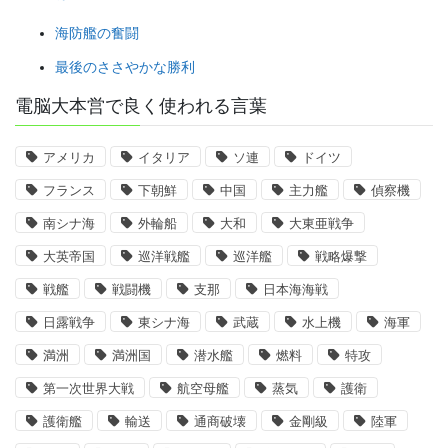
海防艦の奮闘
最後のささやかな勝利
電脳大本営で良く使われる言葉
アメリカ
イタリア
ソ連
ドイツ
フランス
下朝鮮
中国
主力艦
偵察機
南シナ海
外輪船
大和
大東亜戦争
大英帝国
巡洋戦艦
巡洋艦
戦略爆撃
戦艦
戦闘機
支那
日本海海戦
日露戦争
東シナ海
武蔵
水上機
海軍
満洲
満洲国
潜水艦
燃料
特攻
第一次世界大戦
航空母艦
蒸気
護衛
護衛艦
輸送
通商破壊
金剛級
陸軍