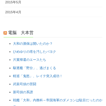
2015年5月
2015年4月
電脳 大本営
大和の酒保は開いたのか？
ひめゆりの塔を汚したパヨク
片翼帰還のエースたち
駆逐艦「野分」、逃げまくる
軽巡「鬼怒」、レイテ突入成功！
武装司偵の苦闘
新司偵の系譜
戦艦「大和」内務科～帝国海軍のダメコンは駄目だったのか
～