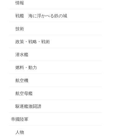
情報
戦艦 海に浮かべる鉄の城
技術
政策・戦略・戦術
潜水艦
燃料・動力
航空機
航空母艦
駆逐艦激闘譜
帝國陸軍
人物