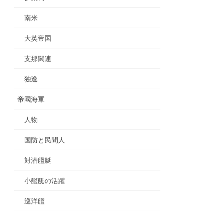
南米
大英帝国
支那関連
独逸
帝國海軍
人物
国防と民間人
対潜艦艇
小艦艇の活躍
巡洋艦