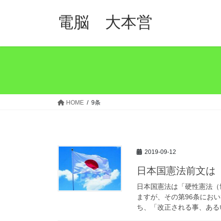
コ
ナ
ン
ビ
電脳 大本営
テ
ゲ
ン
ー
ツ
シ
へ
ョ
ス
ン
キ
に
ッ
移
HOME
9条
プ
動
2019-09-12
日本国憲法前文は
日本国憲法は「硬性憲法（
ますが、その第96条にお
ち、「改正される事、あるい