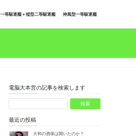
型一等駆逐艦＋樅型二等駆逐艦
神風型一等駆逐艦
電脳大本営の記事を検索します
最近の投稿
大和の酒保は開いたのか？