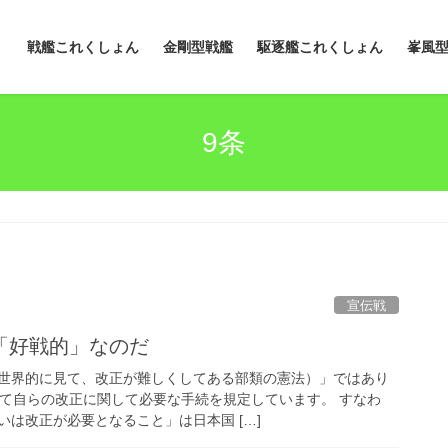
戦艦これくしょん
金剛型戦艦
駆逐艦これくしょん
峯風
9条
宣伝戦
「好戦的」なのだ
世界的に見て、改正が難しくしてある部類の憲法）」ではあり
いて自らの改正に関して必要な手続を規定しています。 すなわ
は改正が必要となること」は日本国 […]