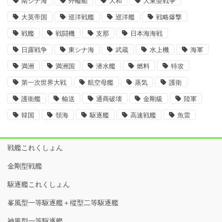
南シナ海
外輪船
大和
大東亜戦争
大英帝国
巡洋戦艦
巡洋艦
戦略爆撃
戦艦
戦闘機
支那
日本海海戦
日露戦争
東シナ海
武蔵
水上機
海軍
満洲
満洲国
潜水艦
燃料
特攻
第一次世界大戦
航空母艦
蒸気
護衛
護衛艦
輸送
通商破壊
金剛級
陸軍
韓国
領海
駆逐艦
高速戦艦
魚雷
戦艦これくしょん
金剛型戦艦
駆逐艦これくしょん
峯風型一等駆逐艦＋樅型二等駆逐艦
神風型一等駆逐艦