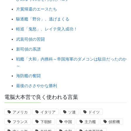
片翼帰還のエースたち
駆逐艦「野分」、逃げまくる
軽巡「鬼怒」、レイテ突入成功！
武装司偵の苦闘
新司偵の系譜
戦艦「大和」内務科～帝国海軍のダメコンは駄目だったのか
～
海防艦の奮闘
最後のささやかな勝利
電脳大本営で良く使われる言葉
アメリカ
イタリア
ソ連
ドイツ
フランス
下朝鮮
中国
主力艦
偵察機