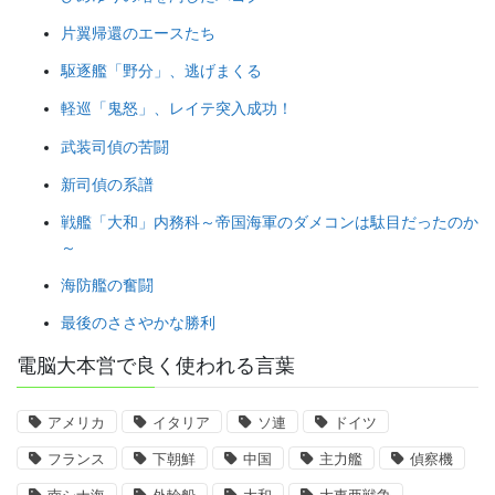
片翼帰還のエースたち
駆逐艦「野分」、逃げまくる
軽巡「鬼怒」、レイテ突入成功！
武装司偵の苦闘
新司偵の系譜
戦艦「大和」内務科～帝国海軍のダメコンは駄目だったのか
～
海防艦の奮闘
最後のささやかな勝利
電脳大本営で良く使われる言葉
アメリカ
イタリア
ソ連
ドイツ
フランス
下朝鮮
中国
主力艦
偵察機