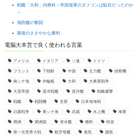
戦艦「大和」内務科～帝国海軍のダメコンは駄目だったのか
～
海防艦の奮闘
最後のささやかな勝利
電脳大本営で良く使われる言葉
アメリカ
イタリア
ソ連
ドイツ
フランス
下朝鮮
中国
主力艦
偵察機
南シナ海
外輪船
大和
大東亜戦争
大英帝国
巡洋戦艦
巡洋艦
戦略爆撃
戦艦
戦闘機
支那
日本海海戦
日露戦争
東シナ海
武蔵
水上機
海軍
満洲
満洲国
潜水艦
燃料
特攻
第一次世界大戦
航空母艦
蒸気
護衛