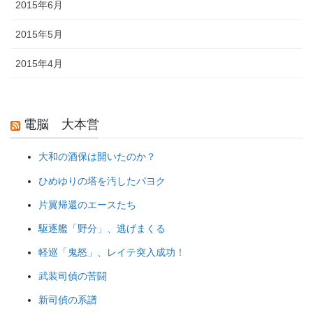
2015年6月
2015年5月
2015年4月
電脳 大本営
大和の酒保は開いたのか？
ひめゆりの塔を汚したパヨク
片翼帰還のエースたち
駆逐艦「野分」、逃げまくる
軽巡「鬼怒」、レイテ突入成功！
武装司偵の苦闘
新司偵の系譜