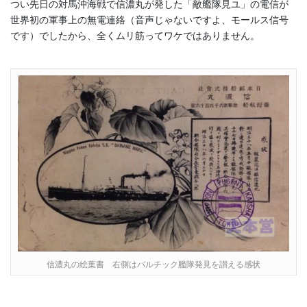
つい先日の対馬沖海戦で信濃丸が発した「敵艦隊見ユ」の電信が
世界初の軍事上の無電連絡（音声じゃないですよ、モールス信号
です）でしたから、全くムリ筋ってワケではありません。
信濃丸の絵葉書 右側はバルチック艦隊発見を讃える感状