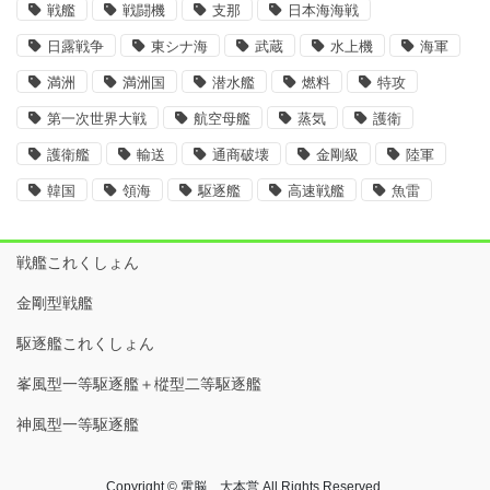
戦艦
戦闘機
支那
日本海海戦
日露戦争
東シナ海
武蔵
水上機
海軍
満洲
満洲国
潜水艦
燃料
特攻
第一次世界大戦
航空母艦
蒸気
護衛
護衛艦
輸送
通商破壊
金剛級
陸軍
韓国
領海
駆逐艦
高速戦艦
魚雷
戦艦これくしょん
金剛型戦艦
駆逐艦これくしょん
峯風型一等駆逐艦＋樅型二等駆逐艦
神風型一等駆逐艦
Copyright © 電脳 大本営 All Rights Reserved.