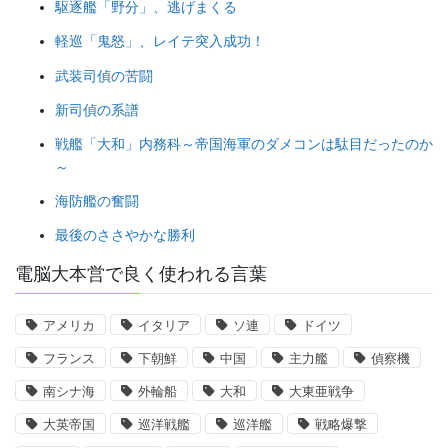
駆逐艦「野分」、逃げまくる
軽巡「鬼怒」、レイテ突入成功！
武装司偵の苦闘
新司偵の系譜
戦艦「大和」内務科～帝国海軍のダメコンは駄目だったのか
～
海防艦の奮闘
最後のささやかな勝利
電脳大本営で良く使われる言葉
アメリカ
イタリア
ソ連
ドイツ
フランス
下朝鮮
中国
主力艦
偵察機
南シナ海
外輪船
大和
大東亜戦争
大英帝国
巡洋戦艦
巡洋艦
戦略爆撃