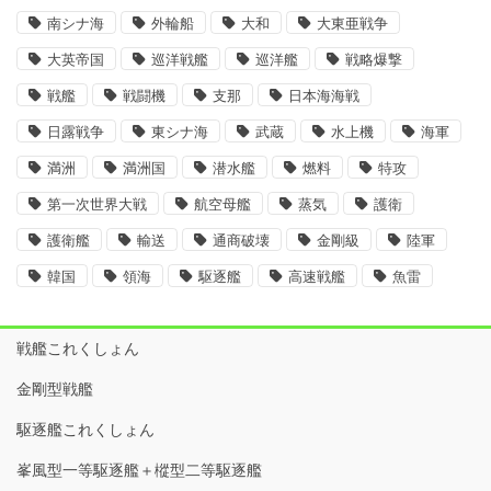
南シナ海
外輪船
大和
大東亜戦争
大英帝国
巡洋戦艦
巡洋艦
戦略爆撃
戦艦
戦闘機
支那
日本海海戦
日露戦争
東シナ海
武蔵
水上機
海軍
満洲
満洲国
潜水艦
燃料
特攻
第一次世界大戦
航空母艦
蒸気
護衛
護衛艦
輸送
通商破壊
金剛級
陸軍
韓国
領海
駆逐艦
高速戦艦
魚雷
戦艦これくしょん
金剛型戦艦
駆逐艦これくしょん
峯風型一等駆逐艦＋樅型二等駆逐艦