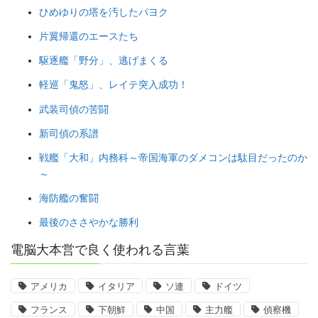
ひめゆりの塔を汚したパヨク
片翼帰還のエースたち
駆逐艦「野分」、逃げまくる
軽巡「鬼怒」、レイテ突入成功！
武装司偵の苦闘
新司偵の系譜
戦艦「大和」内務科～帝国海軍のダメコンは駄目だったのか
～
海防艦の奮闘
最後のささやかな勝利
電脳大本営で良く使われる言葉
アメリカ
イタリア
ソ連
ドイツ
フランス
下朝鮮
中国
主力艦
偵察機