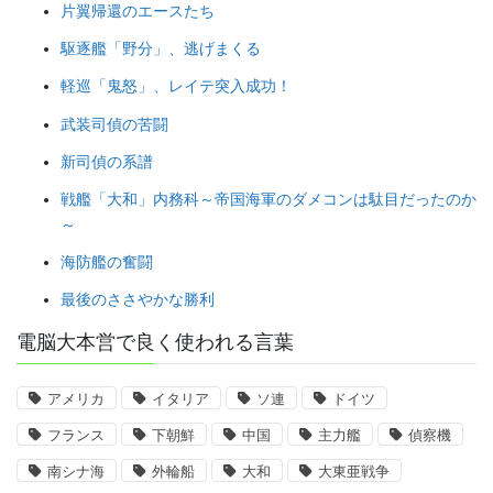
片翼帰還のエースたち
駆逐艦「野分」、逃げまくる
軽巡「鬼怒」、レイテ突入成功！
武装司偵の苦闘
新司偵の系譜
戦艦「大和」内務科～帝国海軍のダメコンは駄目だったのか
～
海防艦の奮闘
最後のささやかな勝利
電脳大本営で良く使われる言葉
アメリカ
イタリア
ソ連
ドイツ
フランス
下朝鮮
中国
主力艦
偵察機
南シナ海
外輪船
大和
大東亜戦争