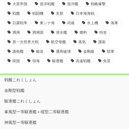
大英帝国
巡洋戦艦
巡洋艦
戦略爆撃
戦艦
戦闘機
支那
日本海海戦
日露戦争
東シナ海
武蔵
水上機
海軍
満洲
満洲国
潜水艦
燃料
特攻
第一次世界大戦
航空母艦
蒸気
護衛
護衛艦
輸送
通商破壊
金剛級
陸軍
韓国
領海
駆逐艦
高速戦艦
魚雷
戦艦これくしょん
金剛型戦艦
駆逐艦これくしょん
峯風型一等駆逐艦＋樅型二等駆逐艦
神風型一等駆逐艦