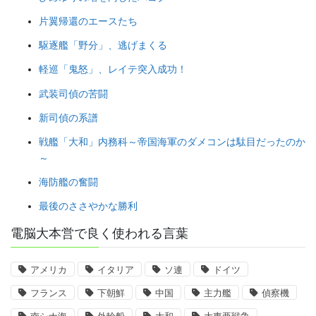
片翼帰還のエースたち
駆逐艦「野分」、逃げまくる
軽巡「鬼怒」、レイテ突入成功！
武装司偵の苦闘
新司偵の系譜
戦艦「大和」内務科～帝国海軍のダメコンは駄目だったのか
～
海防艦の奮闘
最後のささやかな勝利
電脳大本営で良く使われる言葉
アメリカ
イタリア
ソ連
ドイツ
フランス
下朝鮮
中国
主力艦
偵察機