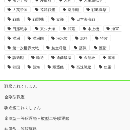
南シナ海
外輪船
大和
大東亜戦争
大英帝国
巡洋戦艦
巡洋艦
戦略爆撃
戦艦
戦闘機
支那
日本海海戦
日露戦争
東シナ海
武蔵
水上機
海軍
満洲
満洲国
潜水艦
燃料
特攻
第一次世界大戦
航空母艦
蒸気
護衛
護衛艦
輸送
通商破壊
金剛級
陸軍
韓国
領海
駆逐艦
高速戦艦
魚雷
戦艦これくしょん
金剛型戦艦
駆逐艦これくしょん
峯風型一等駆逐艦＋樅型二等駆逐艦
神風型一等駆逐艦