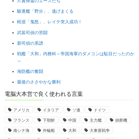
片翼帰還のエースたち
駆逐艦「野分」、逃げまくる
軽巡「鬼怒」、レイテ突入成功！
武装司偵の苦闘
新司偵の系譜
戦艦「大和」内務科～帝国海軍のダメコンは駄目だったのか
～
海防艦の奮闘
最後のささやかな勝利
電脳大本営で良く使われる言葉
アメリカ
イタリア
ソ連
ドイツ
フランス
下朝鮮
中国
主力艦
偵察機
南シナ海
外輪船
大和
大東亜戦争