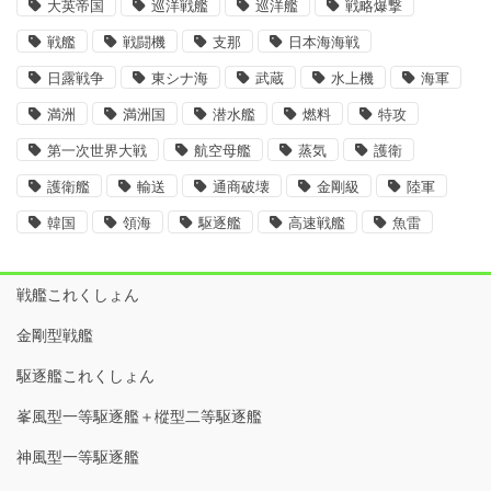
大英帝国
巡洋戦艦
巡洋艦
戦略爆撃
戦艦
戦闘機
支那
日本海海戦
日露戦争
東シナ海
武蔵
水上機
海軍
満洲
満洲国
潜水艦
燃料
特攻
第一次世界大戦
航空母艦
蒸気
護衛
護衛艦
輸送
通商破壊
金剛級
陸軍
韓国
領海
駆逐艦
高速戦艦
魚雷
戦艦これくしょん
金剛型戦艦
駆逐艦これくしょん
峯風型一等駆逐艦＋樅型二等駆逐艦
神風型一等駆逐艦