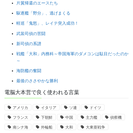
片翼帰還のエースたち
駆逐艦「野分」、逃げまくる
軽巡「鬼怒」、レイテ突入成功！
武装司偵の苦闘
新司偵の系譜
戦艦「大和」内務科～帝国海軍のダメコンは駄目だったのか
～
海防艦の奮闘
最後のささやかな勝利
電脳大本営で良く使われる言葉
アメリカ
イタリア
ソ連
ドイツ
フランス
下朝鮮
中国
主力艦
偵察機
南シナ海
外輪船
大和
大東亜戦争