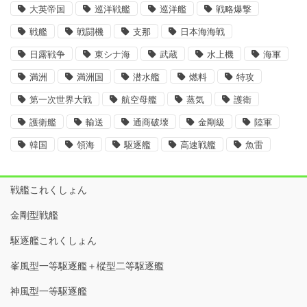
大英帝国
巡洋戦艦
巡洋艦
戦略爆撃
戦艦
戦闘機
支那
日本海海戦
日露戦争
東シナ海
武蔵
水上機
海軍
満洲
満洲国
潜水艦
燃料
特攻
第一次世界大戦
航空母艦
蒸気
護衛
護衛艦
輸送
通商破壊
金剛級
陸軍
韓国
領海
駆逐艦
高速戦艦
魚雷
戦艦これくしょん
金剛型戦艦
駆逐艦これくしょん
峯風型一等駆逐艦＋樅型二等駆逐艦
神風型一等駆逐艦