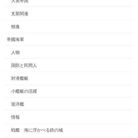
大英帝国
支那関連
独逸
帝國海軍
人物
国防と民間人
対潜艦艇
小艦艇の活躍
巡洋艦
情報
戦艦 海に浮かべる鉄の城