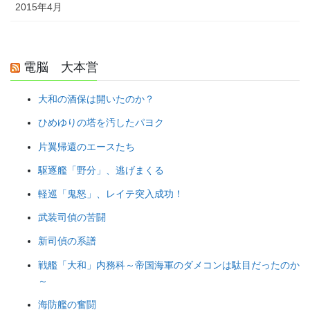
2015年4月
電脳 大本営
大和の酒保は開いたのか？
ひめゆりの塔を汚したパヨク
片翼帰還のエースたち
駆逐艦「野分」、逃げまくる
軽巡「鬼怒」、レイテ突入成功！
武装司偵の苦闘
新司偵の系譜
戦艦「大和」内務科～帝国海軍のダメコンは駄目だったのか
～
海防艦の奮闘