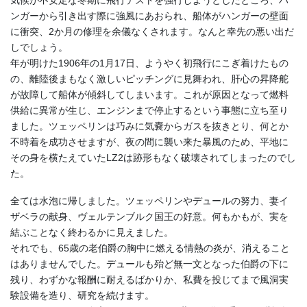
ンガーから引き出す際に強風にあおられ、船体がハンガーの壁面
に衝突、2か月の修理を余儀なくされます。なんと幸先の悪い出だ
しでしょう。
年が明けた1906年の1月17日、ようやく初飛行にこぎ着けたもの
の、離陸後まもなく激しいピッチングに見舞われ、肝心の昇降舵
が故障して船体が傾斜してしまいます。これが原因となって燃料
供給に異常が生じ、エンジンまで停止するという事態に立ち至り
ました。ツェッペリンは巧みに気嚢からガスを抜きとり、何とか
不時着を成功させますが、夜の間に襲い来た暴風のため、平地に
その身を横たえていたLZ2は跡形もなく破壊されてしまったのでし
た。
全ては水泡に帰しました。ツェッペリンやデュールの努力、妻イ
ザベラの献身、ヴェルテンブルク国王の好意。何もかもが、実を
結ぶことなく終わるかに見えました。
それでも、65歳の老伯爵の胸中に燃える情熱の炎が、消えること
はありませんでした。デュールも殆ど無一文となった伯爵の下に
残り、わずかな報酬に耐えるばかりか、私費を投じてまで風洞実
験設備を造り、研究を続けます。