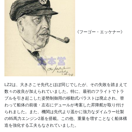
《フーゴー・エッケナー》
LZ2は、大きさこそ先代とほぼ同じでしたが、その失敗を踏まえて
数々の改良が加えられていました。特に、最初のフライトでトラ
ブルを引き起こした姿勢制御用の移動式バラストは廃止され、替
わって船体の前後・左右にデュールが考案した昇降舵が取り付け
られました。また、機関は先代より遥かに強力なダイムラー社製
の85馬力エンジン2基を搭載。この他、重量を増すことなく船体構
造を強化する工夫もなされていました。