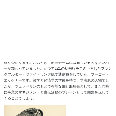
ルム2世》
＊同名のドイツ皇帝とは別人
資金の目途が立ったツェッペリンは、マンツェルに水上ハンガー
を再建、技師ルートビッヒ・デュールとともにLZ2の設計・建造に
取り掛かります。このとき、開発チームには新しい有力なメンバ
ーが加わっていました。かつてLZ1の初飛行をこき下ろしたフラン
クフルター・ツァイトゥング紙で通信員をしていた、フーゴー・
エッケナーです。哲学と経済学の学位を持つ、学者肌の人物でし
たが、ツェッペリンのもとで有能な飛行船船長として、また同時
に事業のマネジメントと宣伝活動のブレーンとして頭角を現して
くることでしょう。