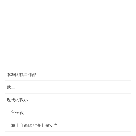
船舶
鉄道
食事
時事
未分類
本城氏執筆作品
武士
現代の戦い
宣伝戦
海上自衛隊と海上保安庁