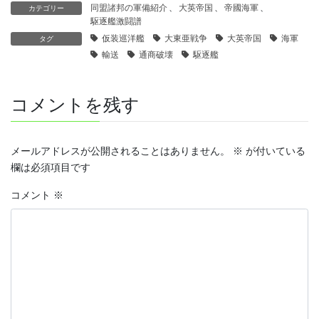
同盟諸邦の軍備紹介
、
大英帝国
、
帝國海軍
、
カテゴリー
駆逐艦激闘譜
仮装巡洋艦
大東亜戦争
大英帝国
海軍
タグ
輸送
通商破壊
駆逐艦
コメントを残す
メールアドレスが公開されることはありません。
※
が付いている
欄は必須項目です
コメント
※