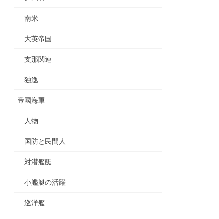
南米
大英帝国
支那関連
独逸
帝國海軍
人物
国防と民間人
対潜艦艇
小艦艇の活躍
巡洋艦