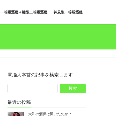
型一等駆逐艦＋樅型二等駆逐艦
神風型一等駆逐艦
電脳大本営の記事を検索します
最近の投稿
大和の酒保は開いたのか？