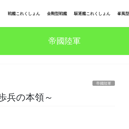
戦艦これくしょん
金剛型戦艦
駆逐艦これくしょん
峯風
帝國陸軍
帝國陸軍
歩兵の本領～