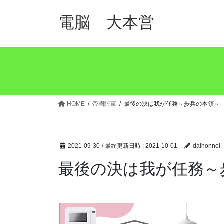
コ
ナ
ン
ビ
電脳 大本営
テ
ゲ
ン
ー
ツ
シ
へ
ョ
ス
ン
キ
に
ッ
移
HOME
帝國陸軍
最後の決は我が任務～歩兵の本領～
プ
動
2021-09-30
/ 最終更新日時 :
2021-10-01
daihonnei
最後の決は我が任務～