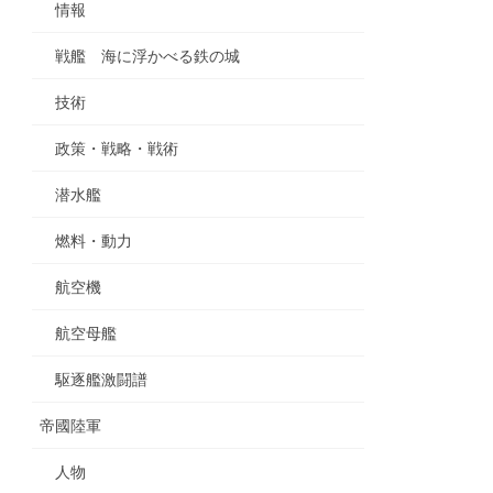
情報
戦艦 海に浮かべる鉄の城
技術
政策・戦略・戦術
潜水艦
燃料・動力
航空機
航空母艦
駆逐艦激闘譜
帝國陸軍
人物