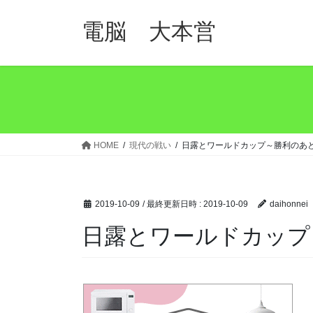
コ
ナ
ン
ビ
電脳 大本営
テ
ゲ
ン
ー
ツ
シ
へ
ョ
ス
ン
キ
に
ッ
移
HOME
現代の戦い
日露とワールドカップ～勝利のあ
プ
動
2019-10-09
/ 最終更新日時 :
2019-10-09
daihonnei
日露とワールドカップ