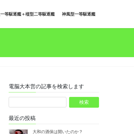
型一等駆逐艦＋樅型二等駆逐艦
神風型一等駆逐艦
電脳大本営の記事を検索します
最近の投稿
大和の酒保は開いたのか？