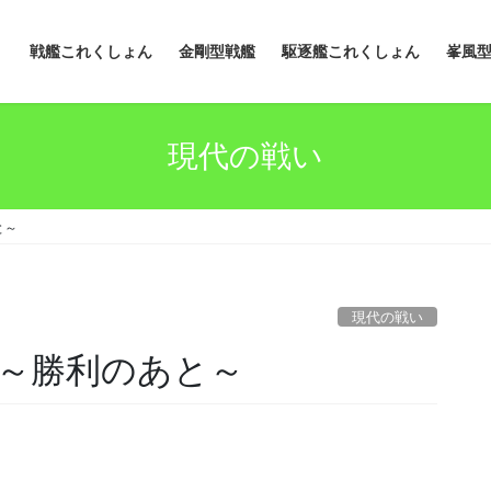
戦艦これくしょん
金剛型戦艦
駆逐艦これくしょん
峯風
現代の戦い
と～
現代の戦い
～勝利のあと～