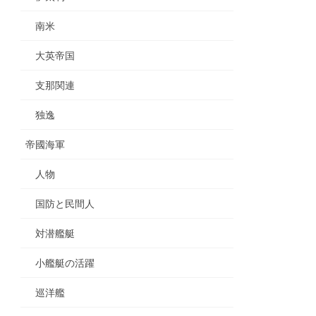
南米
大英帝国
支那関連
独逸
帝國海軍
人物
国防と民間人
対潜艦艇
小艦艇の活躍
巡洋艦