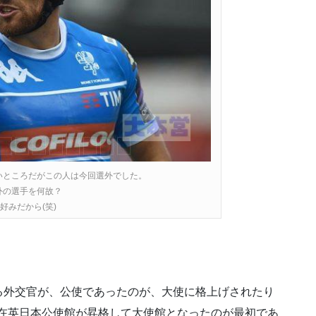
いところだがこの人は今回選外でした。
外の選手を何故？
好みだから(笑)
る外交官が、公使であったのが、大使に格上げされたり
ンの在英日本公使館が昇格して大使館となったのが最初であ