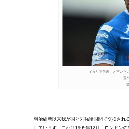
イタリア代表、と言いた
選
儂
明治維新以来我が国と列強諸国間で交換され
しています。これは1905年12月、ロンド