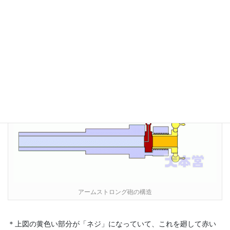
完全に破壊された鎖栓の検査を行ったところ、残された部分は砲
腔内の正しい位置に定着されていました。
これは操作上の過失ではなくて、構造上の欠陥か材質の劣悪を意
味しています。材質はすぐにチェックできますから、英軍の出し
た結論は…
アームストロング砲の構造
＊上図の黄色い部分が「ネジ」になっていて、これを廻して赤い