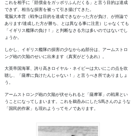
これを相手に「賠償金をガッポリふんだくる」と言う目的は達成
できず、相当な損害を被って引き揚げてきた。
電脳大本営（戦争は目的を達成できなかった方が負け、が持論で
あります/達成した方が勝ち、とは異なる事に注意）じゃなくても
「イギリス艦隊の負け！」と判断なさる方は多いのではないでし
ょうか。
しかし、イギリス艦隊の損害の少なからぬ部分は、アームストロ
ング砲の欠陥のせいに出来ます（真実がどうあれ）。
大英帝国海軍、誇り高きロイヤル・ネイビーは大いにこの点を吹
聴し、「薩摩に負けたんじゃない！」と言うべき所でありましょ
う。
アームストロング砲の欠陥が伏せられると「薩摩軍」の戦果とい
うことになってしまいます。これを鵜呑みにしたS馬さんのような
「国民的作家」も現れようってモノであります。