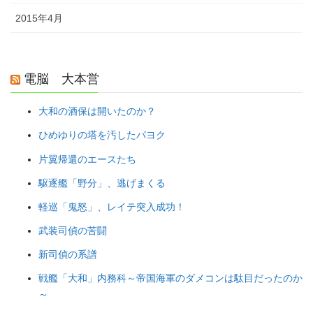
2015年4月
電脳 大本営
大和の酒保は開いたのか？
ひめゆりの塔を汚したパヨク
片翼帰還のエースたち
駆逐艦「野分」、逃げまくる
軽巡「鬼怒」、レイテ突入成功！
武装司偵の苦闘
新司偵の系譜
戦艦「大和」内務科～帝国海軍のダメコンは駄目だったのか
～