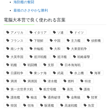
海防艦の奮闘
最後のささやかな勝利
電脳大本営で良く使われる言葉
アメリカ
イタリア
ソ連
ドイツ
フランス
下朝鮮
中国
主力艦
偵察機
南シナ海
外輪船
大和
大東亜戦争
大英帝国
巡洋戦艦
巡洋艦
戦略爆撃
戦艦
戦闘機
支那
日本海海戦
日露戦争
東シナ海
武蔵
水上機
海軍
満洲
満洲国
潜水艦
燃料
特攻
第一次世界大戦
航空母艦
蒸気
護衛
護衛艦
輸送
通商破壊
金剛級
陸軍
韓国
領海
駆逐艦
高速戦艦
魚雷