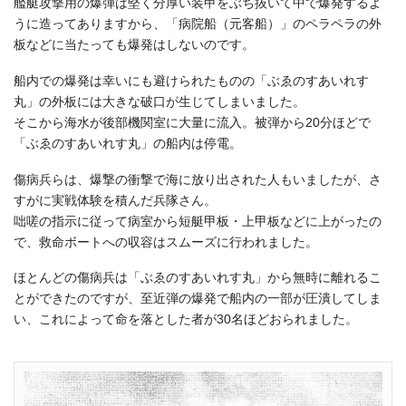
艦艇攻撃用の爆弾は堅く分厚い装甲をぶち抜いて中で爆発するよ
うに造ってありますから、「病院船（元客船）」のペラペラの外
板などに当たっても爆発はしないのです。
船内での爆発は幸いにも避けられたものの「ぶゑのすあいれす
丸」の外板には大きな破口が生じてしまいました。
そこから海水が後部機関室に大量に流入。被弾から20分ほどで
「ぶゑのすあいれす丸」の船内は停電。
傷病兵らは、爆撃の衝撃で海に放り出された人もいましたが、さ
すがに実戦体験を積んだ兵隊さん。
咄嗟の指示に従って病室から短艇甲板・上甲板などに上がったの
で、救命ボートへの収容はスムーズに行われました。
ほとんどの傷病兵は「ぶゑのすあいれす丸」から無時に離れるこ
とができたのですが、至近弾の爆発で船内の一部が圧潰してしま
い、これによって命を落とした者が30名ほどおられました。