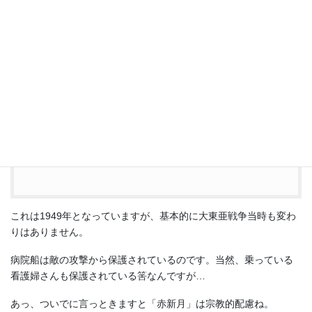
掲げる。船体や甲板にも標識し、夜間は電飾
する。
非武装 – ただし船内の秩序維持などのための
小火器
を除く。
軍事的活動の禁止 – 兵員・軍需物資の輸送、
軍事情報の発信などには利用しない。
交戦国への通知 – 船名等の基礎データを通知
する
これは1949年となっていますが、基本的に大東亜戦争当時も変わ
りはありません。
病院船は敵の攻撃から保護されているのです。当然、乗っている
看護婦さんも保護されている筈なんですが…
あっ、ついでに言っときますと「赤新月」は宗教的配慮ね。