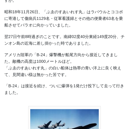
すが。
昭和18年11月26日、「ぶゑのすあいれす丸」はラバウルとココポ
に寄港して傷病兵1129名・従軍看護婦とその他の便乗者63名を乗
船させてパラオに向かっていました。
翌27日午前8時過ぎのことです。
南緯02度40分
東経149度20分、
チ
ンオン島の近海に差し掛かった時でありました。
アメリカ陸軍の「B-24」爆撃機が船尾方向から接近してきまし
た。敵機の高度は1000メートルほど。
「ぶゑのすあいれす丸」の白い船体は熱帯の青い洋上に良く映え
て、見間違い様は無かった筈です。
「B-24」は接近を続け、ついに爆弾を1発だけ投下して去って行き
ました。