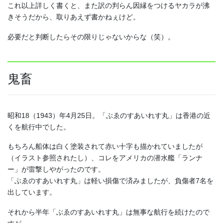
これ以上詳しく書くと、また訳の判らん因縁をつけるヤカラが沸
きそうだから、取りあえず書かねぇけど。
必要だと判断したらその限りじゃないからな（笑）。
鬼畜
昭和18（1943）年4月25日。「ぶゑのすあいれす丸」は香港の近
くを航行中でした。
もちろん船体は白く塗装されて赤い十字も描かれていましたが
（イラスト参照されたし）、コレをアメリカの潜水艦「ランナ
ー」が雷撃しやがったのです。
「ぶゑのすあいれす丸」は軽い損傷で済みましたが、負傷者7名を
出しています。
それから半年「ぶゑのすあいれす丸」は無事な航行を続けたので