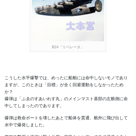
B24「リベレータ」
こうした水平爆撃では、めったに船舶には命中しないモノであり
ますが、このときは「目標」が全く回避運動をしなかったため
か？
爆弾は「ぶゑのすあいれす丸」のメインマスト基部の左舷側に命
中してしまったのであります。
爆弾は救命ボートを壊したあとで船体を貫通、舷外に飛び出して
水中で爆発しました。