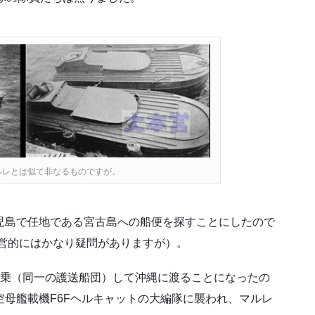
ルレとは似て非なるものですが。
児島で任地である宮古島への船便を探すことにしたので
本営的にはかなり疑問がありますが）。
分乗（同一の護送船団）して沖縄に渡ることになったの
空母艦載機F6Fヘルキャットの大編隊に襲われ、マルレ