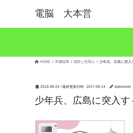
コ
ナ
ン
ビ
電脳 大本営
テ
ゲ
ン
ー
ツ
シ
へ
ョ
ス
ン
キ
に
ッ
移
HOME
帝國陸軍
国防と民間人
少年兵、広島に突入
プ
動
2016-06-24
/ 最終更新日時 :
2017-08-13
daihonnei
少年兵、広島に突入す