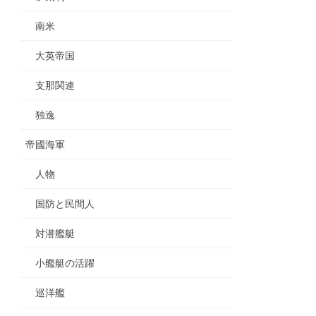
南米
大英帝国
支那関連
独逸
帝國海軍
人物
国防と民間人
対潜艦艇
小艦艇の活躍
巡洋艦