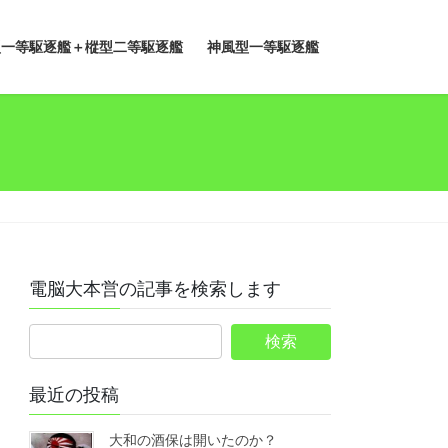
型一等駆逐艦＋樅型二等駆逐艦
神風型一等駆逐艦
電脳大本営の記事を検索します
最近の投稿
大和の酒保は開いたのか？