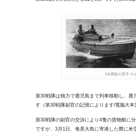
2名乗船の震洋 マ
第30戦隊は独力で鹿児島まで列車移動し、鹿
す（第30戦隊副官の記憶によります/電脳大
第30戦隊の副官の交渉により4隻の貨物船に
ですが、3月1日、奄美大島に寄港した際に米