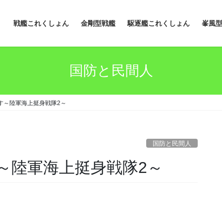
戦艦これくしょん
金剛型戦艦
駆逐艦これくしょん
峯風
国防と民間人
す～陸軍海上挺身戦隊2～
国防と民間人
～陸軍海上挺身戦隊2～