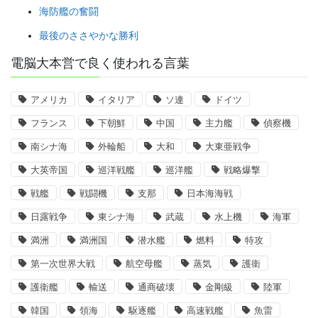
海防艦の奮闘
最後のささやかな勝利
電脳大本営で良く使われる言葉
アメリカ
イタリア
ソ連
ドイツ
フランス
下朝鮮
中国
主力艦
偵察機
南シナ海
外輪船
大和
大東亜戦争
大英帝国
巡洋戦艦
巡洋艦
戦略爆撃
戦艦
戦闘機
支那
日本海海戦
日露戦争
東シナ海
武蔵
水上機
海軍
満洲
満洲国
潜水艦
燃料
特攻
第一次世界大戦
航空母艦
蒸気
護衛
護衛艦
輸送
通商破壊
金剛級
陸軍
韓国
領海
駆逐艦
高速戦艦
魚雷