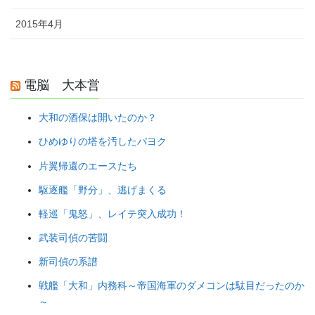
2015年4月
電脳 大本営
大和の酒保は開いたのか？
ひめゆりの塔を汚したパヨク
片翼帰還のエースたち
駆逐艦「野分」、逃げまくる
軽巡「鬼怒」、レイテ突入成功！
武装司偵の苦闘
新司偵の系譜
戦艦「大和」内務科～帝国海軍のダメコンは駄目だったのか
～