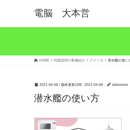
コ
ナ
ン
ビ
電脳 大本営
テ
ゲ
ン
ー
ツ
シ
へ
ョ
ス
ン
キ
に
ッ
移
HOME
同盟諸邦の軍備紹介
アメリカ
潜水艦の使い
プ
動
2021-04-08
/ 最終更新日時 :
2021-04-08
daihonnei
潜水艦の使い方