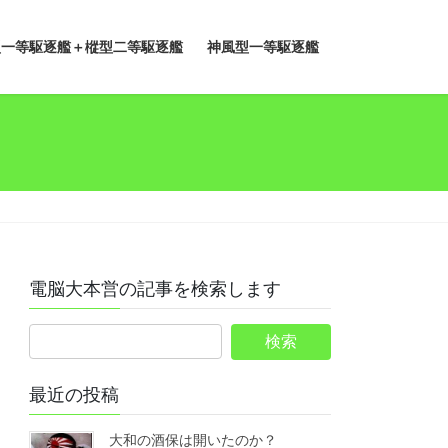
型一等駆逐艦＋樅型二等駆逐艦
神風型一等駆逐艦
電脳大本営の記事を検索します
最近の投稿
大和の酒保は開いたのか？