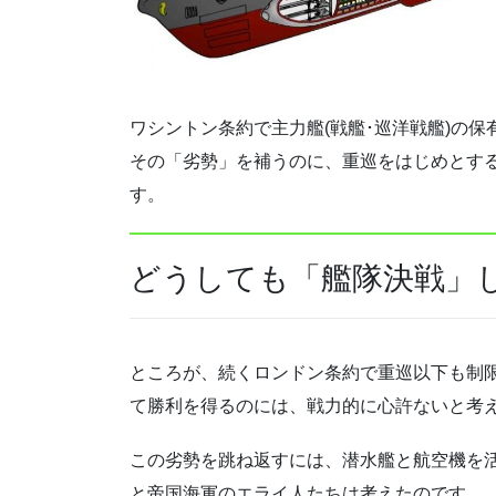
ワシントン条約で主力艦(戦艦･巡洋戦艦)の
その「劣勢」を補うのに、重巡をはじめとす
す。
どうしても「艦隊決戦」
ところが、続くロンドン条約で重巡以下も制
て勝利を得るのには、戦力的に心許ないと考
この劣勢を跳ね返すには、潜水艦と航空機を
と帝国海軍のエライ人たちは考えたのです。