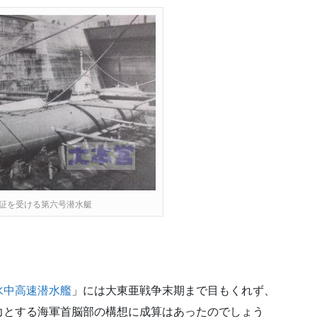
証を受ける第六号潜水艇
水中高速潜水艦
」には大東亜戦争末期まで目もくれず、
力とする海軍首脳部の構想に成算はあったのでしょう