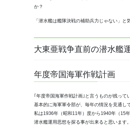
か？
「潜水艦は艦隊決戦の補助兵力じゃない」と
大東亜戦争直前の潜水艦
年度帝国海軍作戦計画
｢年度帝国海軍作戦計画｣と言うものが残って
基本的に海軍軍令部が、毎年の情況を見通し
私は1936年（昭和11年）度から1940年（
潜水艦運用思想を探る事が出来ると思います