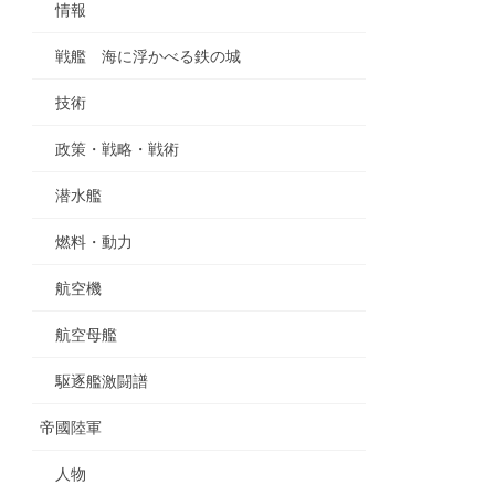
情報
戦艦 海に浮かべる鉄の城
技術
政策・戦略・戦術
潜水艦
燃料・動力
航空機
航空母艦
駆逐艦激闘譜
帝國陸軍
人物