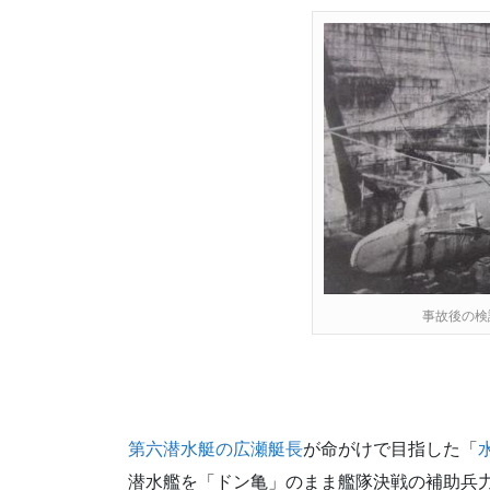
事故後の検
第六潜水艇の広瀬艇長
が命がけで目指した「
潜水艦を「ドン亀」のまま艦隊決戦の補助兵