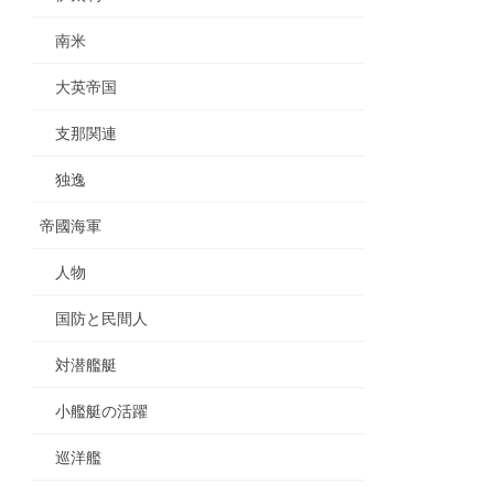
南米
大英帝国
支那関連
独逸
帝國海軍
人物
国防と民間人
対潜艦艇
小艦艇の活躍
巡洋艦