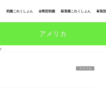
戦艦これくしょん
金剛型戦艦
駆逐艦これくしょん
峯風
アメリカ
方
アメリカ