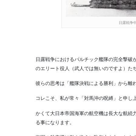
日露戦争中
日露戦争におけるバルチック艦隊の完全撃破
のエリート役人（武人では無いのですよ）た
彼らの思考は「艦隊決戦による勝利」から離
コレこそ、私が常々「対馬沖の呪縛」と申し
かくて大日本帝国海軍の航空機は長大な航続
る事になります。