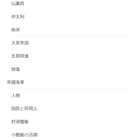
仏蘭西
伊太利
南米
大英帝国
支那関連
独逸
帝國海軍
人物
国防と民間人
対潜艦艇
小艦艇の活躍