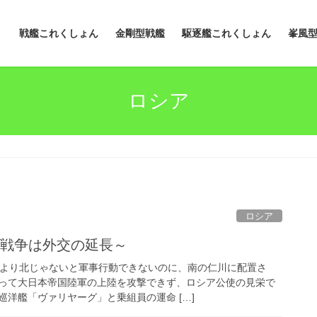
戦艦これくしょん
金剛型戦艦
駆逐艦これくしょん
峯風
ロシア
ロシア
～戦争は外交の延長～
線より北じゃないと軍事行動できないのに、南の仁川に配置さ
って大日本帝国陸軍の上陸を攻撃できず、ロシア公使の見栄で
洋艦「ヴァリヤーグ」と乗組員の運命 […]