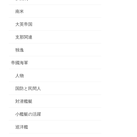
南米
大英帝国
支那関連
独逸
帝國海軍
人物
国防と民間人
対潜艦艇
小艦艇の活躍
巡洋艦