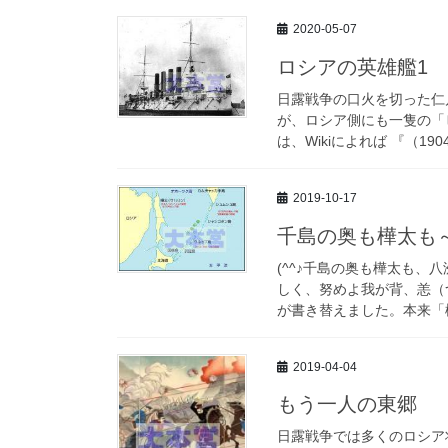
2020-05-07
ロシアの英雄艦1
日露戦争の口火を切った仁
が、ロシア側にも一隻の「
は、Wikiによれば 『（19
2019-10-17
千島の奥も樺太も
(^^♪千島の奥も樺太も、
しく、努めよ我が背、恙（
が書き替えました。本来「樺
2019-04-04
もう一人の東郷
日露戦争では多くのロシア