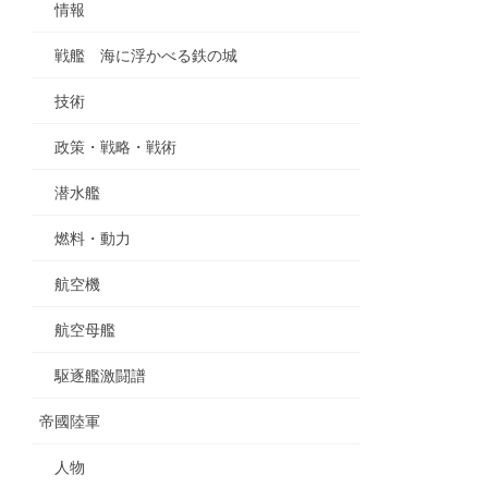
情報
戦艦 海に浮かべる鉄の城
技術
政策・戦略・戦術
潜水艦
燃料・動力
航空機
航空母艦
駆逐艦激闘譜
帝國陸軍
人物