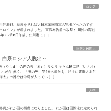
ロシア
川沖海戦。結果を見れば大日本帝国海軍の完勝だったのです
ヒロイン」が産まれました。 宣戦布告前の攻撃 仁川沖の海戦
04年）2月8日午後、仁川港に […]
国防と民間人
～白系ロシア人脱出～
八洲（やしま）の内の護（まも）りなり 至らん國に勲（いさお）
つつが）無く。 「蛍の光」第4番の歌詞を、勝手に電脳大本営
太」の部分は沖縄が入ってい […]
人物
将兵がわが国の捕虜になりました。 わが国は国際法に定められ