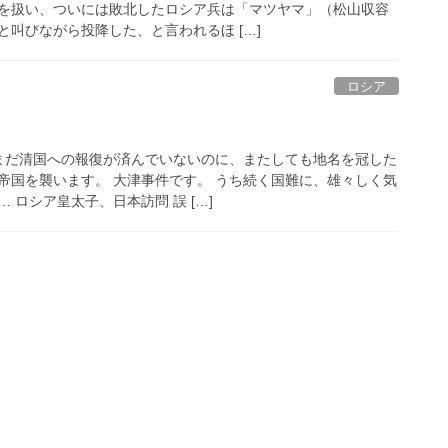
を扱い、ついには敗北したロシア兵は「マツヤマ」（松山収容
叫びながら投降した、と言われるほ […]
ロシア
まだ清国への報復が済んでいないのに、またしても地名を冠した
帝国を襲います。 大津事件です。 うち続く国難に、雄々しく気
 ロシア皇太子、日本訪問 誤 […]