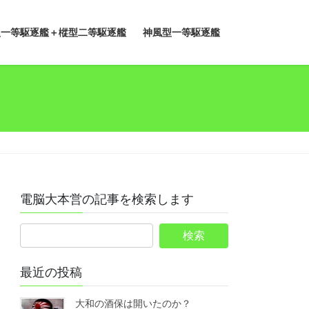
型一等駆逐艦＋樅型二等駆逐艦
神風型一等駆逐艦
電脳大本営の記事を検索します
最近の投稿
大和の酒保は開いたのか？