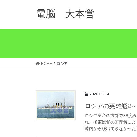
コ
ナ
ン
ビ
電脳 大本営
テ
ゲ
ン
ー
ツ
シ
へ
ョ
ス
ン
キ
に
ッ
移
HOME
ロシア
プ
動
2020-05-14
ロシアの英雄艦2
ロシア皇帝の方針で38度
れ、極東総督の無理解によ
港内から脱出できなかった巡