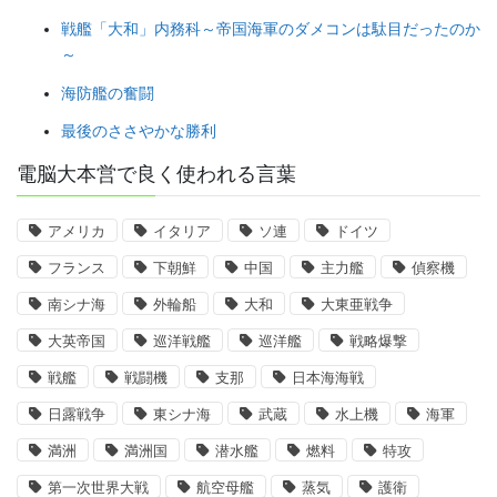
戦艦「大和」内務科～帝国海軍のダメコンは駄目だったのか
～
海防艦の奮闘
最後のささやかな勝利
電脳大本営で良く使われる言葉
アメリカ
イタリア
ソ連
ドイツ
フランス
下朝鮮
中国
主力艦
偵察機
南シナ海
外輪船
大和
大東亜戦争
大英帝国
巡洋戦艦
巡洋艦
戦略爆撃
戦艦
戦闘機
支那
日本海海戦
日露戦争
東シナ海
武蔵
水上機
海軍
満洲
満洲国
潜水艦
燃料
特攻
第一次世界大戦
航空母艦
蒸気
護衛