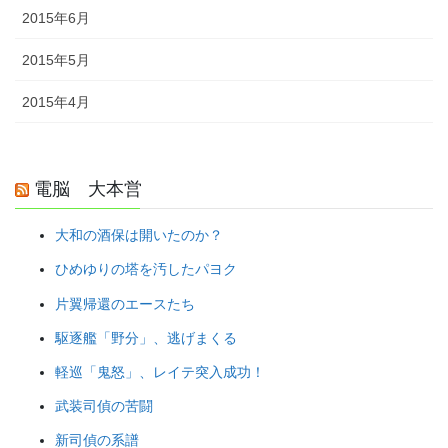
2015年6月
2015年5月
2015年4月
電脳 大本営
大和の酒保は開いたのか？
ひめゆりの塔を汚したパヨク
片翼帰還のエースたち
駆逐艦「野分」、逃げまくる
軽巡「鬼怒」、レイテ突入成功！
武装司偵の苦闘
新司偵の系譜