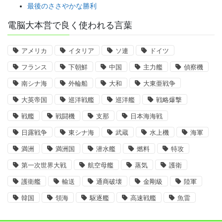
最後のささやかな勝利
電脳大本営で良く使われる言葉
アメリカ
イタリア
ソ連
ドイツ
フランス
下朝鮮
中国
主力艦
偵察機
南シナ海
外輪船
大和
大東亜戦争
大英帝国
巡洋戦艦
巡洋艦
戦略爆撃
戦艦
戦闘機
支那
日本海海戦
日露戦争
東シナ海
武蔵
水上機
海軍
満洲
満洲国
潜水艦
燃料
特攻
第一次世界大戦
航空母艦
蒸気
護衛
護衛艦
輸送
通商破壊
金剛級
陸軍
韓国
領海
駆逐艦
高速戦艦
魚雷