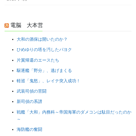
電脳 大本営
大和の酒保は開いたのか？
ひめゆりの塔を汚したパヨク
片翼帰還のエースたち
駆逐艦「野分」、逃げまくる
軽巡「鬼怒」、レイテ突入成功！
武装司偵の苦闘
新司偵の系譜
戦艦「大和」内務科～帝国海軍のダメコンは駄目だったのか
～
海防艦の奮闘