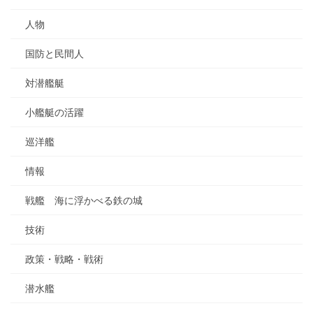
人物
国防と民間人
対潜艦艇
小艦艇の活躍
巡洋艦
情報
戦艦 海に浮かべる鉄の城
技術
政策・戦略・戦術
潜水艦