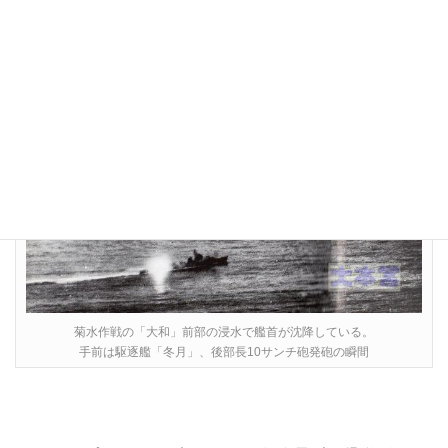
もちろん、沈んでしまったフネですから、正確な事は判りません
が。
菊水作戦の「大和」前部の浸水で艦首が沈降している。
手前は駆逐艦「冬月」、後部長10サンチ砲発砲の瞬間