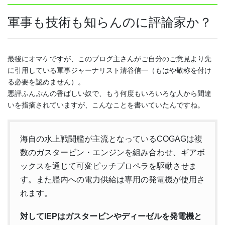
軍事も技術も知らんのに評論家か？
最後にオマケですが、このブログ主さんがご自分のご意見より先
に引用している軍事ジャーナリスト清谷信一（もはや敬称を付け
る必要を認めません）。
悪評ふんぷんの香ばしい奴で、もう何度もいろいろな人から間違
いを指摘されていますが、こんなことを書いていたんですね。
海自の水上戦闘艦が主流となっているCOGAGは複
数のガスタービン・エンジンを組み合わせ、ギアボ
ックスを通じて可変ピッチプロペラを駆動させま
す。また艦内への電力供給は専用の発電機が使用さ
れます。
対してIEPはガスタービンやディーゼルを発電機と