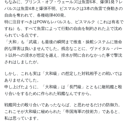
ちなみに、プリンス・オブ・ウェールズは魚雷6本、爆弾1発？レ
パルスは魚雷4本と爆弾不明。ビスマルクは3本の魚雷で身動きの
自由を奪われて、各種砲弾400発。
特に注目すべきはPOWもレパルスも、ビスマルク（これは有名で
すね）も、すべて魚雷によって行動の自由を制約された上で沈め
られている点です。
「大和」も「武蔵」も最後の瞬間まで推進・操舵システムに致命
的な障害は負いませんでした。残念なことに、ヴァイタル・パー
ト以外への浸水が想定を越え、排水が間に合わなかった事で撃沈
されはしましたが。
しかし、これも実は「大和級」の想定した対戦相手との戦いでは
ありませんでした。
申し上げたように、「大和級」は「長門級」とともに敵戦艦と殴
り合いをするために作られた戦艦なんですから。
戦艦同士の殴り合いであったならば、と思わせるだけの防御力。
これこそが大和級に秘められた「帝国海軍の技術力」であると、
私は思っています。