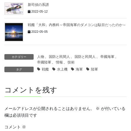
新司偵の系譜
2022-05-12
戦艦「大和」内務科～帝国海軍のダメコンは駄目だったのか～
2022-05-05
人物
、
国防と民間人
、
国防と民間人
、
帝國海軍
、
カテゴリー
帝國陸軍
、
情報
、
技術
戦艦
水上機
海軍
陸軍
タグ
コメントを残す
メールアドレスが公開されることはありません。
※
が付いている
欄は必須項目です
コメント
※