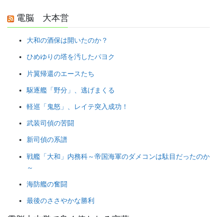
電脳 大本営
大和の酒保は開いたのか？
ひめゆりの塔を汚したパヨク
片翼帰還のエースたち
駆逐艦「野分」、逃げまくる
軽巡「鬼怒」、レイテ突入成功！
武装司偵の苦闘
新司偵の系譜
戦艦「大和」内務科～帝国海軍のダメコンは駄目だったのか
～
海防艦の奮闘
最後のささやかな勝利