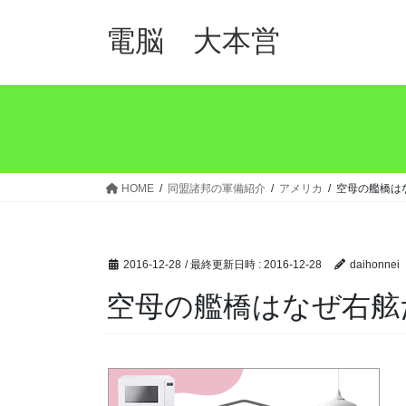
コ
ナ
ン
ビ
電脳 大本営
テ
ゲ
ン
ー
ツ
シ
へ
ョ
ス
ン
キ
に
ッ
移
HOME
同盟諸邦の軍備紹介
アメリカ
空母の艦橋は
プ
動
2016-12-28
/ 最終更新日時 :
2016-12-28
daihonnei
空母の艦橋はなぜ右舷