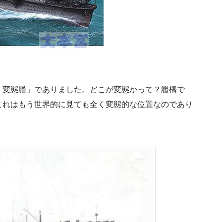
「変態艦」でありました。どこが変態かって？艦橋で
これはもう世界的に見ても全く変態的な位置なのであり