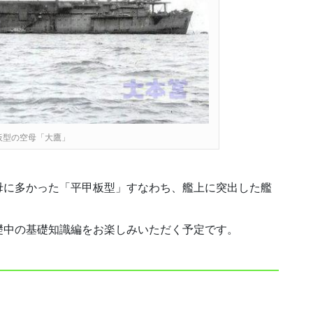
板型の空母「大鷹」
母に多かった「平甲板型」すなわち、艦上に突出した艦
礎中の基礎知識編をお楽しみいただく予定です。