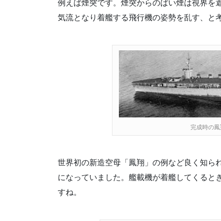
例えば煙突です。煙突からのばい煙は視界を
気流となり着艦する飛行機の姿勢を乱す、と
完成時の鳳
世界初の新造空母「鳳翔」の例など良く知ら
になっていました。艦載機が着艦してくると
すね。