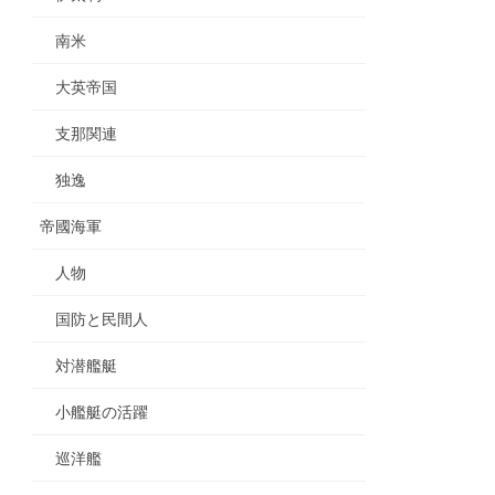
南米
大英帝国
支那関連
独逸
帝國海軍
人物
国防と民間人
対潜艦艇
小艦艇の活躍
巡洋艦