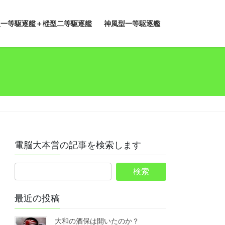
型一等駆逐艦＋樅型二等駆逐艦
神風型一等駆逐艦
電脳大本営の記事を検索します
最近の投稿
大和の酒保は開いたのか？