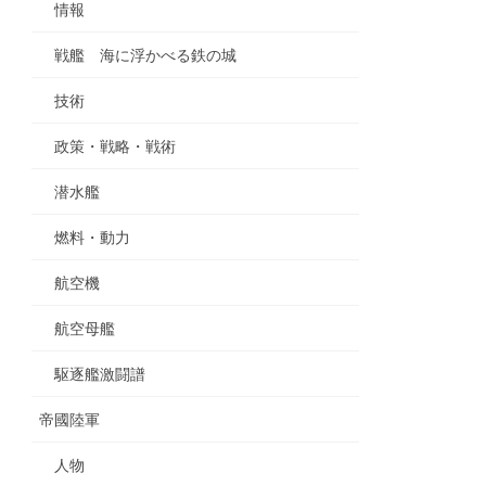
情報
戦艦 海に浮かべる鉄の城
技術
政策・戦略・戦術
潜水艦
燃料・動力
航空機
航空母艦
駆逐艦激闘譜
帝國陸軍
人物