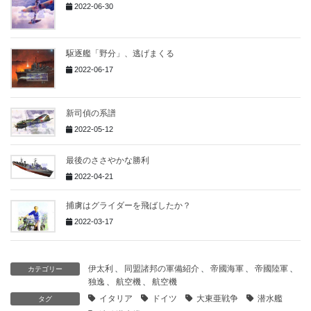
2022-06-30
駆逐艦「野分」、逃げまくる
2022-06-17
新司偵の系譜
2022-05-12
最後のささやかな勝利
2022-04-21
捕虜はグライダーを飛ばしたか？
2022-03-17
伊太利
、
同盟諸邦の軍備紹介
、
帝國海軍
、
帝國陸軍
、
カテゴリー
独逸
、
航空機
、
航空機
イタリア
ドイツ
大東亜戦争
潜水艦
タグ