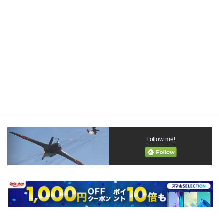
す。
電脳大本営は大日本帝国の忠良なる臣民であると自任しておりま
すが、関西系でもありますので、こういった因縁話は大好きなの
です。
しかしこの「オチ」はハラが立ちますねぇ。アメリカ人にデリカ
シーを求めるのは無駄かも知れませんけど。今週のお話はハラた
ったままでおしまいであります。
歓迎してやれよ、イタリアから遥々飛んで来たんだからさぁ。
Follow me!