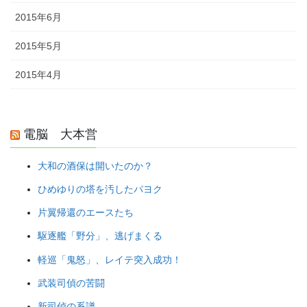
2015年6月
2015年5月
2015年4月
電脳 大本営
大和の酒保は開いたのか？
ひめゆりの塔を汚したパヨク
片翼帰還のエースたち
駆逐艦「野分」、逃げまくる
軽巡「鬼怒」、レイテ突入成功！
武装司偵の苦闘
新司偵の系譜