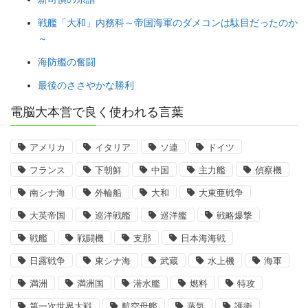
戦艦「大和」内務科～帝国海軍のダメコンは駄目だったのか
～
海防艦の奮闘
最後のささやかな勝利
電脳大本営で良く使われる言葉
アメリカ
イタリア
ソ連
ドイツ
フランス
下朝鮮
中国
主力艦
偵察機
南シナ海
外輪船
大和
大東亜戦争
大英帝国
巡洋戦艦
巡洋艦
戦略爆撃
戦艦
戦闘機
支那
日本海海戦
日露戦争
東シナ海
武蔵
水上機
海軍
満洲
満洲国
潜水艦
燃料
特攻
第一次世界大戦
航空母艦
蒸気
護衛