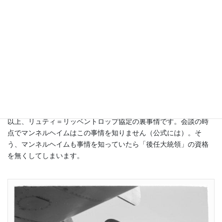
も、我が軍の将兵たちは国を、国民を守るために戦い、血を流し
ているんですよ」
「反対不能」の説得に、議員たちはリュティの計画を認めるしか
ありません。
議員たちは「協定」が（個人的に）結ばれると、「一致団結」し
てリュティ大統領を非難し、「この協定はフィンランド議会の同
意（すなわち国民の承認）を得ていないものだ」とアピールして
いました。
以上、リュティ＝リッベントロップ協定の裏事情です。会談の時
点でマンネルヘイムはこの事情を知りません（公式には）。そ
う、マンネルヘイムも事情を知っていたら「後任大統領」の資格
を無くしてしまいます。