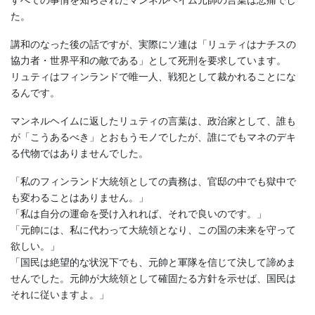
すべての事情を知らされたマンネルヘイム元帥の言葉は悲痛でし
た。
講和のなった後の話ですが、実際にソ連は「リュティはナチスの
協力者・世界平和の敵である」として死刑を要求しています。
リュティはフィンランドで唯一人、戦犯として裁かれることにな
るんです。
マンネルヘイムに返したリュティの言葉は、政治家として、誰も
が「こうあるべき」とおもうモノでしたが、誰にでもマネのデキ
る代物ではありませんでした。
「私のフィンランド大統領としての責務は、官邸の中でも獄中で
も変わることはありません。」
「私は自分の運命を受け入れれば、それで良いのです。」
「元帥には、私に代わって大統領となり、この国の未来を守って
欲しい。」
「国民は絶望的な状況下でも、元帥と軍隊を信じて決して諦めま
せんでした。元帥が大統領として確固たる方針を示せば、国民は
それに従いますよ。」