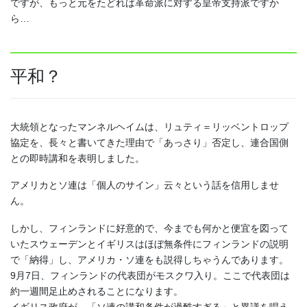
ですが、もっと元をたどれば革命派に対する皇帝支持派ですか
ら…
平和？
大統領となったマンネルヘイムは、リュティ＝リッベントロップ
協定を、長々と書いてきた理由で「あっさり」否定し、連合国側
との即時講和を表明しました。
アメリカとソ連は「個人のサイン」云々という話を信用しませ
ん。
しかし、フィンランドに好意的で、今までも何かと便宜を図って
いたスウェーデンとイギリスはほぼ無条件にフィンランドの説明
で「納得」し、アメリカ・ソ連をも説得しちゃうんであります。
9月7日、フィンランドの代表団がモスクワ入り。ここで代表団は
約一週間足止めされることになります。