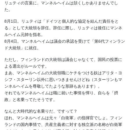
リュティの言葉に、マンネルヘイムは頷くしかありませんでし
た。
8月1日。リュティは「ドイツと個人的な協定を結んだ責任をと
る」として大統領を辞任。辞任に際し、リュティは後任にマンネ
ルヘイム元帥を指名。
8月4日。マンネルヘイムは議会の承認を受けて「第6代フィンラン
ド大統領」に就任。
ただし、フィンランドの大統領は議会じゃなくて、国民の投票に
よる選出がルールです。
まあ、マンネルヘイムの大統領職にケチをつける奴はアリタ・ヨ
シフ・スターリン以外に思いつきませんけどね（スターリンもマ
ンネルヘイムを尊敬してたような形跡もあります）。
それでもマンネルヘイムは職に就いた事情を憚り、自らを「摂
政」と名乗ってたそうです。
なんと大時代的な名乗りだ、ですって？
ほれ、マンネルヘイムは元々「白衛軍」の指揮官でしょ。フィン
ランドの国内事情で、共産主義者に対する独立派の名称が白衛軍