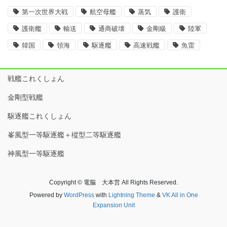
第一次世界大戦
航空母艦
蒸気
護衛
護衛艦
輸送
通商破壊
金剛級
陸軍
韓国
領海
駆逐艦
高速戦艦
魚雷
戦艦これくしょん
金剛型戦艦
駆逐艦これくしょん
峯風型一等駆逐艦＋樅型二等駆逐艦
神風型一等駆逐艦
Copyright © 電脳 大本営 All Rights Reserved.
Powered by
WordPress
with
Lightning Theme
&
VK All in One
Expansion Unit