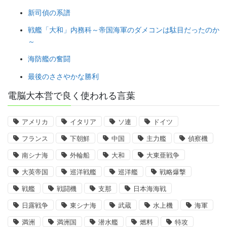
新司偵の系譜
戦艦「大和」内務科～帝国海軍のダメコンは駄目だったのか
～
海防艦の奮闘
最後のささやかな勝利
電脳大本営で良く使われる言葉
アメリカ
イタリア
ソ連
ドイツ
フランス
下朝鮮
中国
主力艦
偵察機
南シナ海
外輪船
大和
大東亜戦争
大英帝国
巡洋戦艦
巡洋艦
戦略爆撃
戦艦
戦闘機
支那
日本海海戦
日露戦争
東シナ海
武蔵
水上機
海軍
満洲
満洲国
潜水艦
燃料
特攻