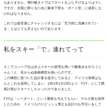
もありません。飛行艇タイプはフロートをぶら下げるよりはマシ
ですが、水面に降りるために艇体下部を「ボート型」に成形しな
ければなりません。
これでは超音速にチャレンジするには「空力的に洗練されてい
る」とはとても言えないのであります。
私をスキー「で」連れてって
そこでコンベア社は水上スキーの原理を用いて離着水をやろうじ
ゃん！と、良からぬ
妄想
構想を抱いたのです。
この構想に基づいた設計案を提示してみると、アメリカ海軍はな
んとこれを採用してしまい、1951年1月19日より「F2Y」として開
発計画がスタートしちゃったのでありました。
F2Yは「シーダート」という愛称も与えてもらい、デルタ翼を採用
したためか、ドイツ人のリピッシュ博士も設計のお手伝いをして