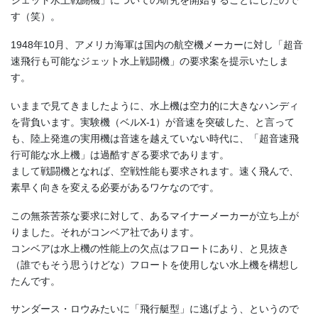
ジェット水上戦闘機」についての研究を開始することにしたので
す（笑）。
1948年10月、アメリカ海軍は国内の航空機メーカーに対し「超音
速飛行も可能なジェット水上戦闘機」の要求案を提示いたしま
す。
いままで見てきましたように、水上機は空力的に大きなハンディ
を背負います。実験機（ベルX-1）が音速を突破した、と言って
も、陸上発進の実用機は音速を越えていない時代に、「超音速飛
行可能な水上機」は過酷すぎる要求であります。
まして戦闘機となれば、空戦性能も要求されます。速く飛んで、
素早く向きを変える必要があるワケなのです。
この無茶苦茶な要求に対して、あるマイナーメーカーが立ち上が
りました。それがコンベア社であります。
コンベアは水上機の性能上の欠点はフロートにあり、と見抜き
（誰でもそう思うけどな）フロートを使用しない水上機を構想し
たんです。
サンダース・ロウみたいに「飛行艇型」に逃げよう、というので