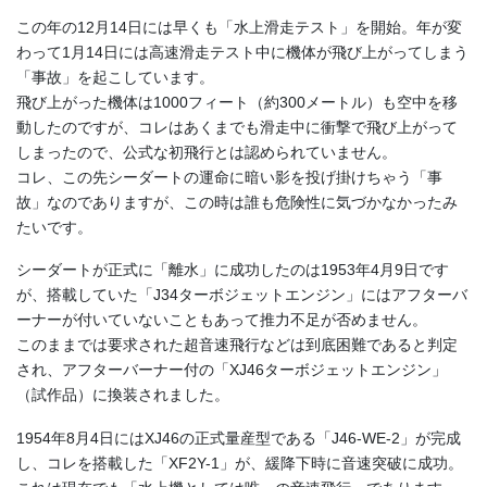
この年の12月14日には早くも「水上滑走テスト」を開始。年が変
わって1月14日には高速滑走テスト中に機体が飛び上がってしまう
「事故」を起こしています。
飛び上がった機体は1000フィート（約300メートル）も空中を移
動したのですが、コレはあくまでも滑走中に衝撃で飛び上がって
しまったので、公式な初飛行とは認められていません。
コレ、この先シーダートの運命に暗い影を投げ掛けちゃう「事
故」なのでありますが、この時は誰も危険性に気づかなかったみ
たいです。
シーダートが正式に「離水」に成功したのは1953年4月9日です
が、搭載していた「J34ターボジェットエンジン」にはアフターバ
ーナーが付いていないこともあって推力不足が否めません。
このままでは要求された超音速飛行などは到底困難であると判定
され、アフターバーナー付の「XJ46ターボジェットエンジン」
（試作品）に換装されました。
1954年8月4日にはXJ46の正式量産型である「J46-WE-2」が完成
し、コレを搭載した「XF2Y-1」が、緩降下時に音速突破に成功。