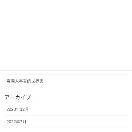
宣伝戦
海上自衛隊と海上保安庁
皇室
航空自衛隊
造兵廠 造兵廠は模型の紹介コーナーです
陸上自衛隊
電脳大本営的世界史
アーカイブ
2023年12月
2022年7月