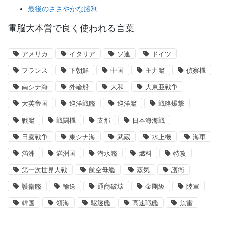
最後のささやかな勝利
電脳大本営で良く使われる言葉
アメリカ
イタリア
ソ連
ドイツ
フランス
下朝鮮
中国
主力艦
偵察機
南シナ海
外輪船
大和
大東亜戦争
大英帝国
巡洋戦艦
巡洋艦
戦略爆撃
戦艦
戦闘機
支那
日本海海戦
日露戦争
東シナ海
武蔵
水上機
海軍
満洲
満洲国
潜水艦
燃料
特攻
第一次世界大戦
航空母艦
蒸気
護衛
護衛艦
輸送
通商破壊
金剛級
陸軍
韓国
領海
駆逐艦
高速戦艦
魚雷