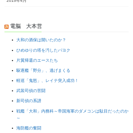
2015年4月
電脳 大本営
大和の酒保は開いたのか？
ひめゆりの塔を汚したパヨク
片翼帰還のエースたち
駆逐艦「野分」、逃げまくる
軽巡「鬼怒」、レイテ突入成功！
武装司偵の苦闘
新司偵の系譜
戦艦「大和」内務科～帝国海軍のダメコンは駄目だったのか
～
海防艦の奮闘