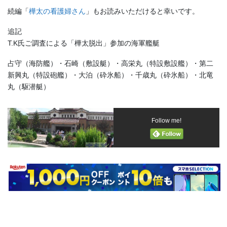
続編「
樺太の看護婦さん
」もお読みいただけると幸いです。
追記
T.K氏ご調査による「樺太脱出」参加の海軍艦艇
占守（海防艦）・石崎（敷設艇）・高栄丸（特設敷設艦）・第二
新興丸（特設砲艦）・大泊（砕氷船）・千歳丸（砕氷船）・北竜
丸（駆潜艇）
Follow me!