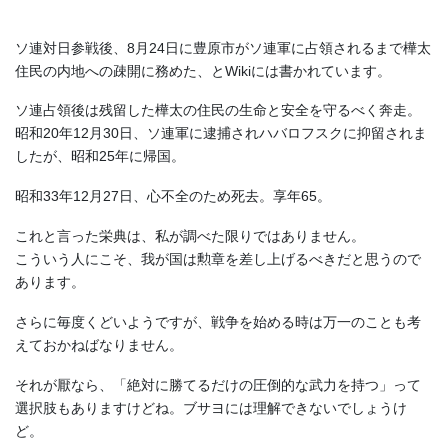
ソ連対日参戦後、8月24日に豊原市がソ連軍に占領されるまで樺太
住民の内地への疎開に務めた、とWikiには書かれています。
ソ連占領後は残留した樺太の住民の生命と安全を守るべく奔走。
昭和20年12月30日、ソ連軍に逮捕されハバロフスクに抑留されま
したが、昭和25年に帰国。
昭和33年12月27日、心不全のため死去。享年65。
これと言った栄典は、私が調べた限りではありません。
こういう人にこそ、我が国は勲章を差し上げるべきだと思うので
あります。
さらに毎度くどいようですが、戦争を始める時は万一のことも考
えておかねばなりません。
それが厭なら、「絶対に勝てるだけの圧倒的な武力を持つ」って
選択肢もありますけどね。ブサヨには理解できないでしょうけ
ど。