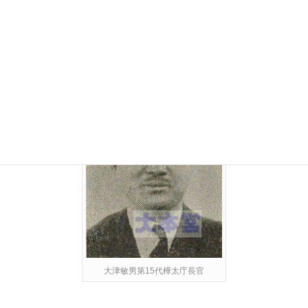
明治26（1893）年福岡県柳川市生まれ。
東京帝国大学法学部卒業し、内務省に入省。
関東局長官、埼玉県知事を歴任し昭和18年、樺太庁長官に就任。
大津敏男第15代樺太庁長官