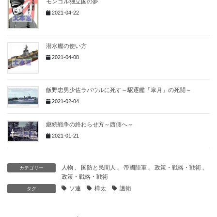
モンゴル独立国の夢
2021-04-22
潜水艦の使い方
2021-04-08
飯野忠男少佐ラバウルに死す～駆逐艦「皐月」の死闘～
2021-02-04
継続戦争の終わらせ方～西側へ～
2021-01-21
人物
、
国防と民間人
、
帝國陸軍
、
政策・戦略・戦術
、
カテゴリー
政策・戦略・戦術
ソ連
樺太
護衛
タグ