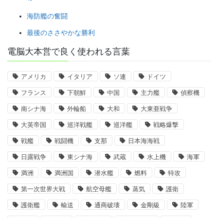
海防艦の奮闘
最後のささやかな勝利
電脳大本営で良く使われる言葉
アメリカ
イタリア
ソ連
ドイツ
フランス
下朝鮮
中国
主力艦
偵察機
南シナ海
外輪船
大和
大東亜戦争
大英帝国
巡洋戦艦
巡洋艦
戦略爆撃
戦艦
戦闘機
支那
日本海海戦
日露戦争
東シナ海
武蔵
水上機
海軍
満洲
満洲国
潜水艦
燃料
特攻
第一次世界大戦
航空母艦
蒸気
護衛
護衛艦
輸送
通商破壊
金剛級
陸軍