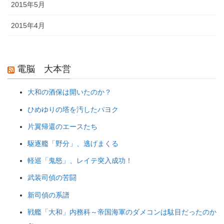
2015年5月
2015年4月
電脳 大本営
大和の酒保は開いたのか？
ひめゆりの塔を汚したパヨク
片翼帰還のエースたち
駆逐艦「野分」、逃げまくる
軽巡「鬼怒」、レイテ突入成功！
武装司偵の苦闘
新司偵の系譜
戦艦「大和」内務科～帝国海軍のダメコンは駄目だったのか
～