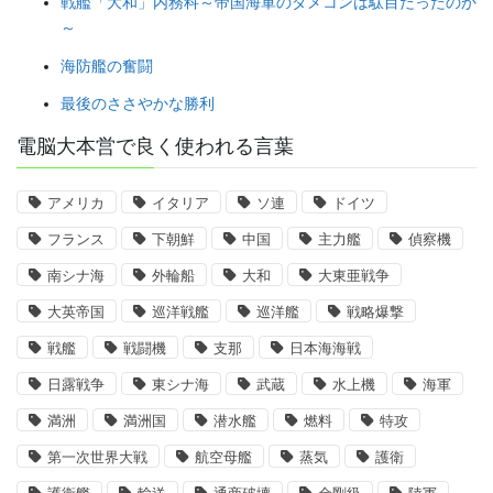
戦艦「大和」内務科～帝国海軍のダメコンは駄目だったのか
～
海防艦の奮闘
最後のささやかな勝利
電脳大本営で良く使われる言葉
アメリカ
イタリア
ソ連
ドイツ
フランス
下朝鮮
中国
主力艦
偵察機
南シナ海
外輪船
大和
大東亜戦争
大英帝国
巡洋戦艦
巡洋艦
戦略爆撃
戦艦
戦闘機
支那
日本海海戦
日露戦争
東シナ海
武蔵
水上機
海軍
満洲
満洲国
潜水艦
燃料
特攻
第一次世界大戦
航空母艦
蒸気
護衛