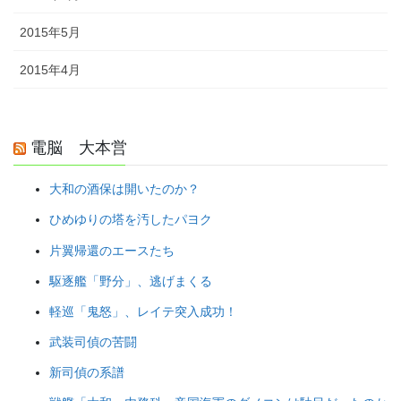
2015年5月
2015年4月
電脳 大本営
大和の酒保は開いたのか？
ひめゆりの塔を汚したパヨク
片翼帰還のエースたち
駆逐艦「野分」、逃げまくる
軽巡「鬼怒」、レイテ突入成功！
武装司偵の苦闘
新司偵の系譜