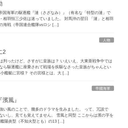
動
日本帝国海軍の駆逐艦『漣（さざなみ）』（有名な「特型の漣」で
・相羽恒三少佐は迷っていました。 対馬沖の翌日 「漣」と相羽
海戦（帝国連合艦隊vsロシ […]
人物
に2
は判ったけど、さすがに皇族は？ いえいえ、大東亜戦争中では
なら駆逐艦に座乗されて戦場を疾駆なさった皇族がちゃんとい
小艦艇に宮様？ その宮様とは、大 […]
帝國海軍
『濱風』
強い風のことで、幾多のドラマを生みました。 って、冗談で
ないし、見ても覚えてません。 雪風と同型 ここからは濱の字を
艦陽炎型（不知火型とも）の13 […]