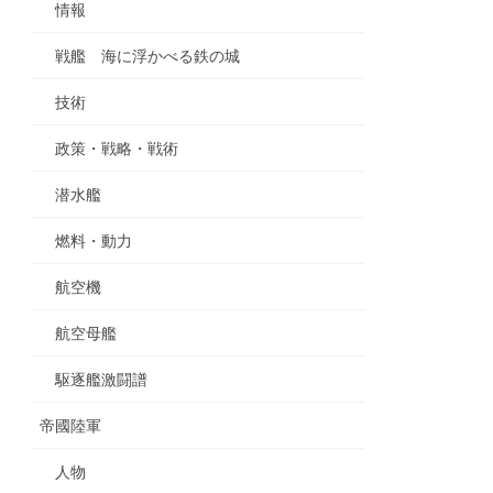
情報
戦艦 海に浮かべる鉄の城
技術
政策・戦略・戦術
潜水艦
燃料・動力
航空機
航空母艦
駆逐艦激闘譜
帝國陸軍
人物