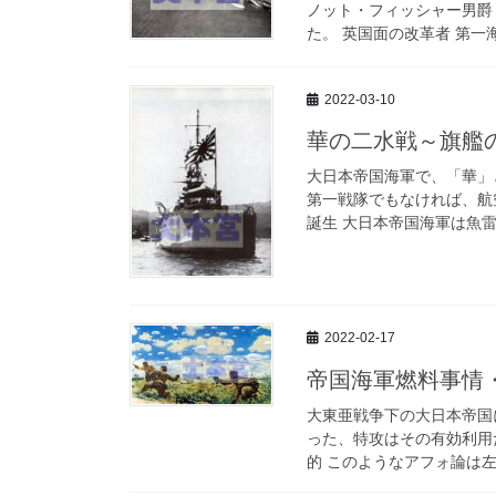
ノット・フィッシャー男爵
た。 英国面の改革者 第一
2022-03-10
華の二水戦～旗艦
大日本帝国海軍で、「華」
第一戦隊でもなければ、航
誕生 大日本帝国海軍は魚雷
2022-02-17
帝国海軍燃料事情
大東亜戦争下の大日本帝国
った、特攻はその有効利用
的 このようなアフォ論は左