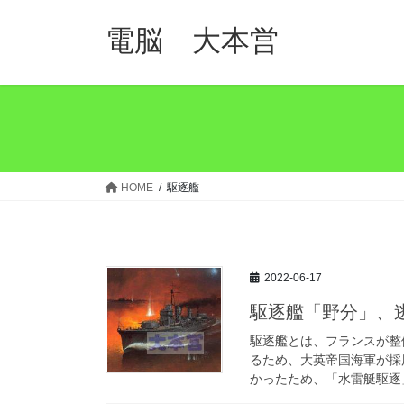
コ
ナ
ン
ビ
電脳 大本営
テ
ゲ
ン
ー
ツ
シ
へ
ョ
ス
ン
キ
に
ッ
移
HOME
駆逐艦
プ
動
2022-06-17
駆逐艦「野分」、
駆逐艦とは、フランスが整
るため、大英帝国海軍が採
かったため、「水雷艇駆逐」