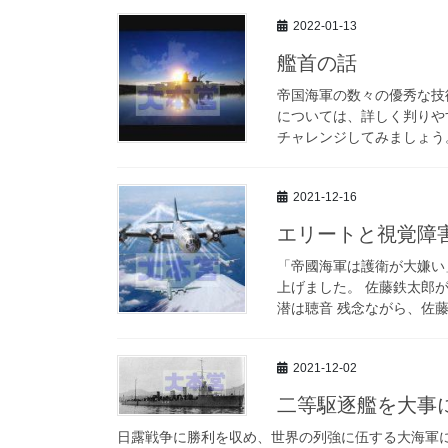
2022-01-13
艦首の話
帝国海軍の数々の優秀な技
については、詳しく判りや
チャレンジしてみましょう。
2021-12-16
エリートと視覚障
「帝國海軍は護衛が大嫌い
上げました。 佐藤鉄太郎
潜は聴音 残念ながら、佐藤
2021-12-02
二等駆逐艦を大事
日露戦争に勝利を収め、世界の列強に伍する大海軍