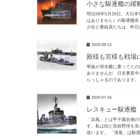
小さな駆逐艦の躍
明治38年5月28日、大
はありません）の駆逐艦長
少佐と乗組員たちは、昨日の
2020-08-13
殿様も宮様も戦場
華族が潜水艦に乗ってたの
ありませんが、日支事変中
らっしゃるのであります。 
2020-07-16
レスキュー駆逐艦
「浜風」とは甲子園名物の
す。私は殆ど高校野球を見
使います。 「濱風」は駆逐