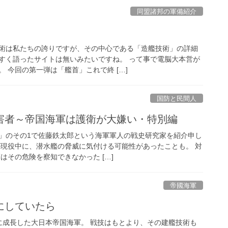
同盟諸邦の軍備紹介
術は私たちの誇りですが、その中心である「造艦技術」の詳細
すく語ったサイトは無いみたいですね。 って事で電脳大本営が
 今回の第一弾は「艦首」これで終 […]
国防と民間人
害者～帝国海軍は護衛が大嫌い・特別編
」のその1で佐藤鉄太郎という海軍軍人の戦史研究家を紹介申し
が現役中に、潜水艦の脅威に気付ける可能性があったことも。 対
はその危険を察知できなかった […]
帝國海軍
にしていたら
に成長した大日本帝国海軍。 戦技はもとより、その建艦技術も