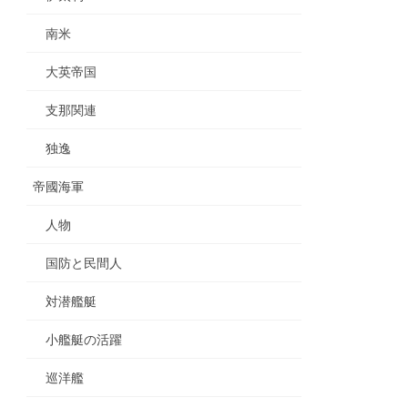
南米
大英帝国
支那関連
独逸
帝國海軍
人物
国防と民間人
対潜艦艇
小艦艇の活躍
巡洋艦