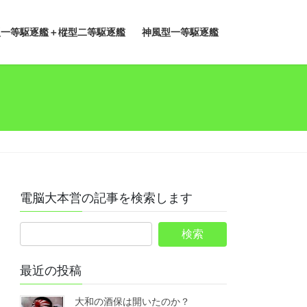
型一等駆逐艦＋樅型二等駆逐艦
神風型一等駆逐艦
電脳大本営の記事を検索します
最近の投稿
大和の酒保は開いたのか？