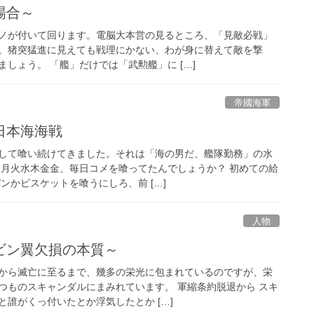
場合～
ノが付いて回ります。電脳大本営の見るところ、「見敵必戦」
。猪突猛進に見えても戦理にかない、わが身に替えて敵を撃
しょう。 「艦」だけでは「武勲艦」に […]
帝國海軍
日本海海戦
して喰い続けてきました。それは「海の男だ、艦隊勤務」の水
月月火水木金金、毎日コメを喰ってたんでしょうか？ 初めての給
ンかビスケットを喰うにしろ、前 […]
人物
ビン翼欠損の本質～
から滅亡に至るまで、幾多の栄光に包まれているのですが、栄
つものスキャンダルにまみれています。 軍縮条約脱退から スキ
誰がくっ付いたとか浮気したとか […]