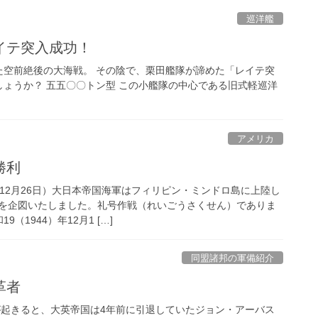
巡洋艦
イテ突入成功！
た空前絶後の大海戦。 その陰で、栗田艦隊が諦めた「レイテ突
ょうか？ 五五〇〇トン型 この小艦隊の中心である旧式軽巡洋
アメリカ
勝利
年12月26日）大日本帝国海軍はフィリピン・ミンドロ島に上陸し
を企図いたしました。礼号作戦（れいごうさくせん）でありま
（1944）年12月1 […]
同盟諸邦の軍備紹介
革者
戦が起きると、大英帝国は4年前に引退していたジョン・アーバス