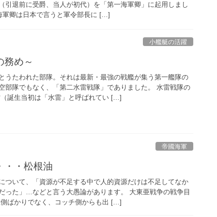
（引退前に受爵、当人が初代）を「第一海軍卿」に起用しまし
海軍卿は日本で言うと軍令部長に […]
小艦艇の活躍
の務め～
とうたわれた部隊。それは最新・最強の戦艦が集う第一艦隊の
空部隊でもなく、「第二水雷戦隊」でありました。 水雷戦隊の
（誕生当初は「水雷」と呼ばれてい […]
帝國海軍
・・・松根油
について、「資源が不足する中で人的資源だけは不足してなか
だった」…などと言う大愚論があります。 大東亜戦争の戦争目
側ばかりでなく、コッチ側からも出 […]