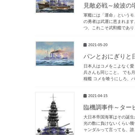
見敵必戦～綾波の
軍艦には「運命」というモ
の勇者は武運に恵まれます
つ、これこそ武勲艦でありま
2021-05-20
パンとおにぎりと
日本人はコメをこよなく愛
兵さんも同じこと。 でも
糧艦 コメを喰うにしろ、パ
2021-04-15
臨機調事件～ター
大日本帝国海軍はその誕生
光の数に負けないくらい幾
ャンダルって言っても、誰と