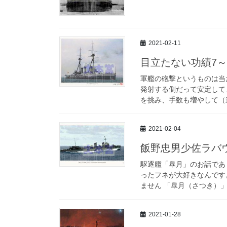
2021-02-11
目立たない功績7
軍艦の砲撃というものは当
発射する側だって安定して
を挑み、手数も増やして（速
2021-02-04
飯野忠男少佐ラバ
駆逐艦「皐月」のお話であ
ったフネが大好きなんです
ません 「皐月（さつき）」は
2021-01-28