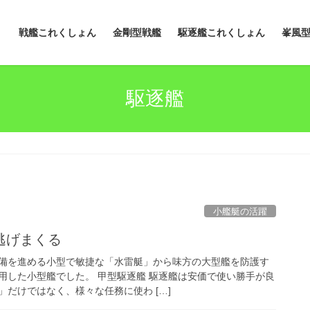
戦艦これくしょん
金剛型戦艦
駆逐艦これくしょん
峯風
駆逐艦
小艦艇の活躍
逃げまくる
備を進める小型で敏捷な「水雷艇」から味方の大型艦を防護す
用した小型艦でした。 甲型駆逐艦 駆逐艦は安価で使い勝手が良
だけではなく、様々な任務に使わ […]