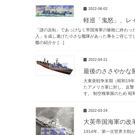
2022-06-02
軽巡「鬼怒」、レ
「謎の反転」であっけなく帝国海軍の惨敗に終わっ
入」を成し遂げた小さな艦隊があった事をご存じでし
艦の紹介か […]
2022-04-21
最後のささやかな
大東亜戦争末期（昭和19
たアメリカ軍に対し、反撃
す。 制空権掌握のため 昭和19
2022-03-24
大英帝国海軍の改
1914年、第一次世界大