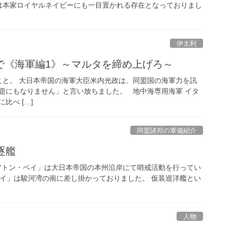
は本家ロイヤルネイビーにも一目置かれる存在となっておりまし
伊太利
で《海軍編1》～マルタを締め上げろ～
と。 大日本帝国の海軍大臣米内光政は、同盟国の海軍力を訊
題にもなりません」と言い放ちました。 地中海専用海軍 イタ
比べ […]
同盟諸邦の軍備紹介
逐艦
モアトン・ベイ」は大日本帝国の本州沿岸にて哨戒活動を行ってい
ベイ」は駿河湾の南に差し掛かっておりました。 仮装巡洋艦とい
人物