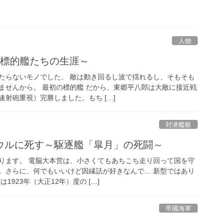
人物
～標的艦たちの生涯～
たらないモノでした。 敵は動き回るし波で揺れるし、そもそも
ませんから。 最初の標的艦 だから、東郷平八郎は大敵に接近戦
射砲重視）完勝しました。もち […]
対潜艦艇
ウルに死す～駆逐艦「皐月」の死闘～
ります。 電脳大本営は、小さくてもあちこち走り回って国を守
。さらに、何でもいいけど因縁話が好きなんで… 新型ではあり
1923年（大正12年）度の […]
帝國海軍