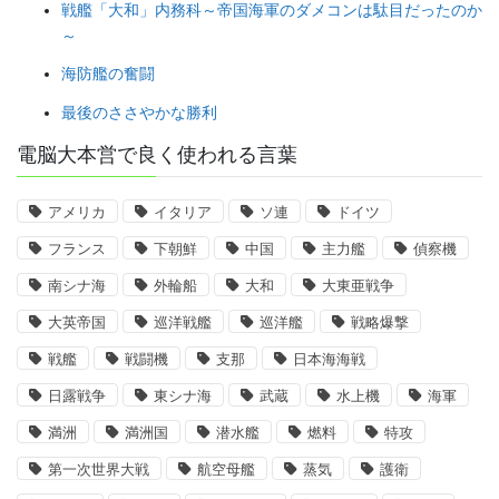
戦艦「大和」内務科～帝国海軍のダメコンは駄目だったのか
～
海防艦の奮闘
最後のささやかな勝利
電脳大本営で良く使われる言葉
アメリカ
イタリア
ソ連
ドイツ
フランス
下朝鮮
中国
主力艦
偵察機
南シナ海
外輪船
大和
大東亜戦争
大英帝国
巡洋戦艦
巡洋艦
戦略爆撃
戦艦
戦闘機
支那
日本海海戦
日露戦争
東シナ海
武蔵
水上機
海軍
満洲
満洲国
潜水艦
燃料
特攻
第一次世界大戦
航空母艦
蒸気
護衛