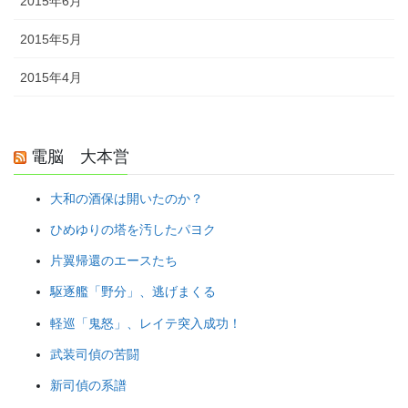
2015年6月
2015年5月
2015年4月
電脳 大本営
大和の酒保は開いたのか？
ひめゆりの塔を汚したパヨク
片翼帰還のエースたち
駆逐艦「野分」、逃げまくる
軽巡「鬼怒」、レイテ突入成功！
武装司偵の苦闘
新司偵の系譜